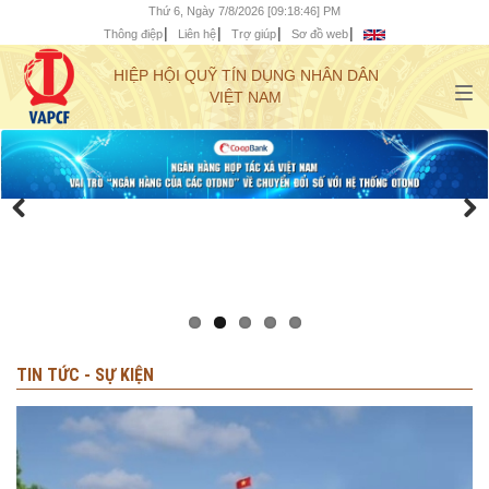
Thứ 6, Ngày 7/8/2026 [09:18:48] PM
Thông điệp
Liên hệ
Trợ giúp
Sơ đồ web
HIỆP HỘI QUỸ TÍN DỤNG NHÂN DÂN
VIỆT NAM
TIN TỨC - SỰ KIỆN