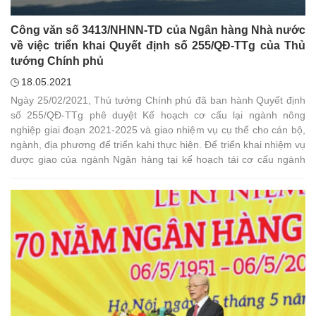
Công văn số 3413/NHNN-TD của Ngân hàng Nhà nước
về việc triển khai Quyết định số 255/QĐ-TTg của Thủ
tướng Chính phủ
18.05.2021
Ngày 25/02/2021, Thủ tướng Chính phủ đã ban hành Quyết định
số 255/QĐ-TTg phê duyệt Kế hoạch cơ cấu lại ngành nông
nghiệp giai đoạn 2021-2025 và giao nhiệm vụ cụ thể cho cán bộ,
ngành, địa phương để triển kahi thực hiện. Để triển khai nhiệm vụ
được giao của ngành Ngân hàng tại kế hoạch tái cơ cấu ngành
nông nghiệp theo Quyết định số 255/QĐ-TTg, Ngân hàng Nhà
nước Việt Nam đề nghị các tổ chức tín dụng: