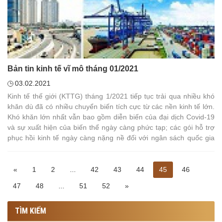
Bản tin kinh tế vĩ mô tháng 01/2021
03.02.2021
Kinh tế thế giới (KTTG) tháng 1/2021 tiếp tục trải qua nhiều khó
khăn dù đã có nhiều chuyển biến tích cực từ các nền kinh tế lớn.
Khó khăn lớn nhất vẫn bao gồm diễn biến của đại dịch Covid-19
và sự xuất hiện của biến thể ngày càng phức tạp; các gói hỗ trợ
phục hồi kinh tế ngày càng nặng nề đối với ngân sách quốc gia
của các nền kinh tế. Tuy nhiên, các tín hiệu tích cực đáng kể đến
từ quá trình phát triển và phân phối vaccine Covid-19, chính trị
Mỹ bước đầu ổn định trở lại khi Tổng thống J. Biden chính thức
«
1
2
...
42
43
44
45
46
nhậm chức và có nhiều chính sách đưa Mỹ quay lại với các thể
47
48
...
51
52
»
chế và chương trình hợp tác quốc tế; kinh tế Trung Quốc hồi phục
tích cực trong năm 2020 và triển vọng tốt hơn trong năm 2021.
TÌM KIẾM