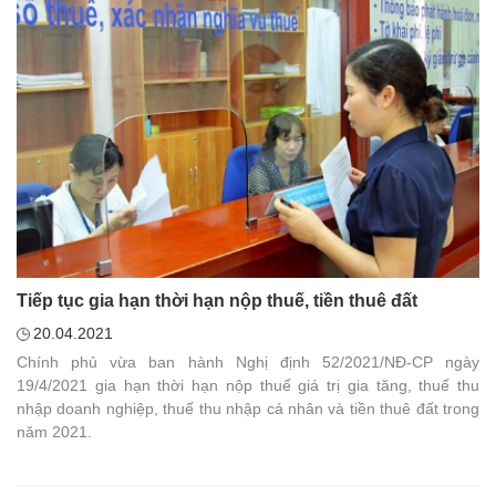
tổ chức Lễ khánh thành công trình tôn tạo, mở rộng khu di tích
lịch sử ngành Ngân hàng tại thôn Tân Thành, xã Minh Thanh,
huyện Sơn Dương.
Tiếp tục gia hạn thời hạn nộp thuế, tiền thuê đất
20.04.2021
Chính phủ vừa ban hành Nghị định 52/2021/NĐ-CP ngày
19/4/2021 gia hạn thời hạn nộp thuế giá trị gia tăng, thuế thu
nhập doanh nghiệp, thuế thu nhập cá nhân và tiền thuê đất trong
năm 2021.