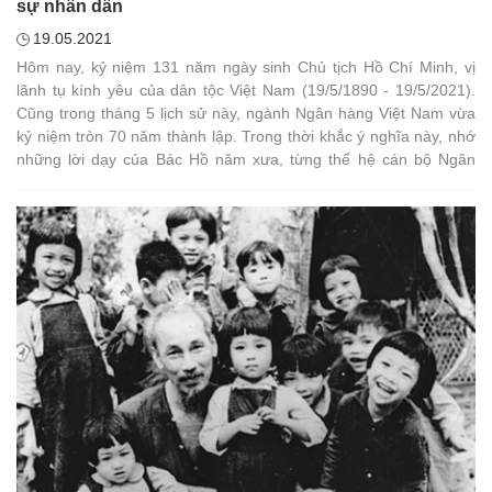
sự nhân dân
19.05.2021
Hôm nay, kỷ niệm 131 năm ngày sinh Chủ tịch Hồ Chí Minh, vị
lãnh tụ kính yêu của dân tộc Việt Nam (19/5/1890 - 19/5/2021).
Cũng trong tháng 5 lịch sử này, ngành Ngân hàng Việt Nam vừa
kỷ niệm tròn 70 năm thành lập. Trong thời khắc ý nghĩa này, nhớ
những lời dạy của Bác Hồ năm xưa, từng thế hệ cán bộ Ngân
hàng luôn giữ gìn phẩm chất cách mạng, phấn đấu thi đua lao
động, học tập, thực hiện nhiệm vụ chính trị của Ngành.