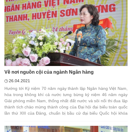
Về nơi nguồn cội của ngành Ngân hàng
26.04.2021
Hướng tới Kỷ niệm 70 năm ngày thành lập Ngân hàng Việt Nam,
hòa trong không khí cả nước tưng bừng kỷ niệm 46 năm ngày
Giải phóng miền Nam, thống nhất đất nước và sôi nổi thi đua lập
thành tích chào mừng thành công của Đại hội đại biểu toàn quốc
lần thứ XIII của Đảng, chuẩn bị bầu cử đại biểu Quốc hội khóa
XV, đại biểu Hội đồng nhân dân các cấp nhiệm kỳ 2021 – 2026,
ngày 24/4/2021, trên quê hương Tuyên Quang lịch sử, ngành
Ngân hàng Việt Nam tổ chức các hoạt động về nguồn. Đồng thời