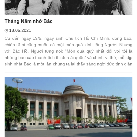
Tháng Năm nhớ Bác
18.05.2021
Cứ đến ngày 19/5, ngày sinh Chủ tịch Hồ Chí Minh, đồng bào,
chiến sĩ ai cũng muốn có một món quà kính tặng Người. Nhưng
với Bác Hồ, Người từng nói: “Món quà quý nhất đối với tôi là
những báo cáo thành tích thi đua ái quốc” và chính vì thế, mỗi dịp
sinh nhật Bác là một lần chúng ta lại thấy sáng ngời đức tính giản
dị, khiêm nhường của con người vĩ đại ấy.