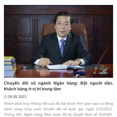
ương Mặt trận Tổ quốc Việt Nam, Tổng Liên đoàn Lao động Việt
Nam, ngày 31/5/2021, tại trụ sở Ngân hàng Nhà nước Việt Nam
(NHNN), NHNN đã tổ chức lễ phát động ủng hộ quỹ phòng, chống
dịch Covid-19.
Chuyển đổi số ngành Ngân hàng: Đặt người dân,
khách hàng ở vị trí trung tâm
26.05.2021
Nhằm phát huy những kết quả đã đạt được thời gian qua và đồng
hành cùng công cuộc chuyển đổi số quốc gia, ngày 11/5/2021,
Thống đốc Ngân hàng Nhà nước đã ký Quyết định số 810/QĐ-