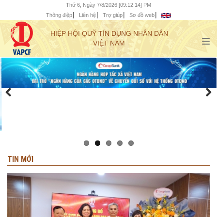
Thứ 6, Ngày 7/8/2026 [09:12:15] PM
Thông điệp
Liên hệ
Trợ giúp
Sơ đồ web
HIỆP HỘI QUỸ TÍN DỤNG NHÂN DÂN
VIỆT NAM
TIN MỚI