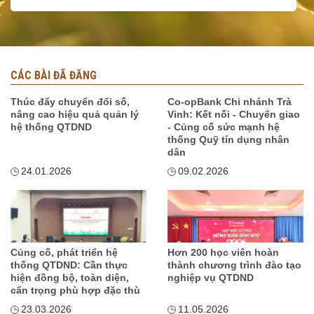
CÁC BÀI ĐÃ ĐĂNG
Thúc đẩy chuyển đổi số,
Co-opBank Chi nhánh Trà
nâng cao hiệu quả quản lý
Vinh: Kết nối - Chuyển giao
hệ thống QTDND
- Củng cố sức mạnh hệ
thống Quỹ tín dụng nhân
dân
24.01.2026
09.02.2026
Củng cố, phát triển hệ
Hơn 200 học viên hoàn
thống QTDND: Cần thực
thành chương trình đào tạo
hiện đồng bộ, toàn diện,
nghiệp vụ QTDND
cẩn trọng phù hợp đặc thù
23.03.2026
11.05.2026