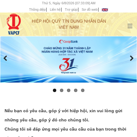
Thứ 5, Ngày 6/8/2026 [07:33:10] AM
Thông điệp
Liên hệ
Trợ giúp
Sơ đồ web
HIỆP HỘI QUỸ TÍN DỤNG NHÂN DÂN
VIỆT NAM
Nếu bạn có yêu cầu, góp ý với hiệp hội, xin vui lòng gửi
những yêu cầu, góp ý đó cho chúng tôi.
Chúng tôi sẽ đáp ứng mọi yêu cầu cầu của bạn trong thời