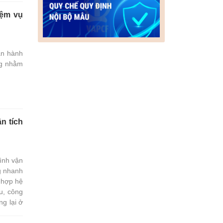
iệm vụ
an hành
ng nhằm
ận tích
ình vận
g nhanh
 hợp hệ
u, công
ng lại ở
uôn khổ