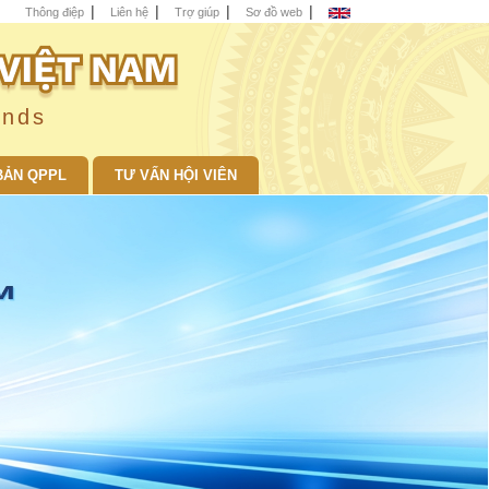
Thông điệp
Liên hệ
Trợ giúp
Sơ đồ web
unds
BẢN QPPL
TƯ VẤN HỘI VIÊN