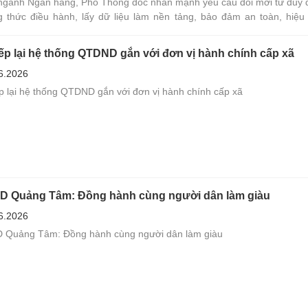
 ngành Ngân hàng, Phó Thống đốc nhấn mạnh yêu cầu đổi mới tư duy q
 thức điều hành, lấy dữ liệu làm nền tảng, bảo đảm an toàn, hiệu
ụ tốt hơn người dân, doanh nghiệp.
ếp lại hệ thống QTDND gắn với đơn vị hành chính cấp xã
6.2026
p lại hệ thống QTDND gắn với đơn vị hành chính cấp xã
 Quảng Tâm: Đồng hành cùng người dân làm giàu
6.2026
Quảng Tâm: Đồng hành cùng người dân làm giàu