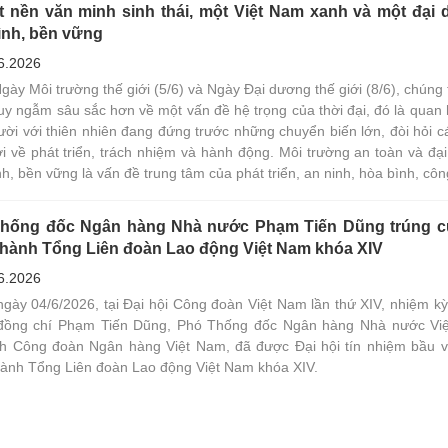
ị tích hợp, bao trùm toàn bộ vòng đời dữ liệu và hệ thống công nghệ. 
t nền văn minh sinh thái, một Việt Nam xanh và một đại
ích bối cảnh, khung pháp lý mới với trọng tâm là Luật Bảo vệ dữ liệu 
ình, bền vững
5, đồng thời đề xuất mô hình quản trị gồm bốn trụ cột: Quản trị dữ l
liệu cá nhân, quản trị rủi ro công nghệ và bảo đảm an toàn thông tin 
6.2026
ng chống chịu vận hành. Trên cơ sở tham chiếu các chuẩn mực quốc 
ày Môi trường thế giới (5/6) và Ngày Đại dương thế giới (8/6), chúng
a ra định hướng triển khai phù hợp với điều kiện của các tổ chức tín 
uy ngẫm sâu sắc hơn về một vấn đề hệ trọng của thời đại, đó là quan 
am.
ười với thiên nhiên đang đứng trước những chuyển biến lớn, đòi hỏi cá
i về phát triển, trách nhiệm và hành động. Môi trường an toàn và đạ
h, bền vững là vấn đề trung tâm của phát triển, an ninh, hòa bình, cô
 và sự trường tồn của các quốc gia dân tộc.
hống đốc Ngân hàng Nhà nước Phạm Tiến Dũng trúng 
hành Tổng Liên đoàn Lao động Việt Nam khóa XIV
6.2026
ngày 04/6/2026, tại Đại hội Công đoàn Việt Nam lần thứ XIV, nhiệm kỳ
đồng chí Phạm Tiến Dũng, Phó Thống đốc Ngân hàng Nhà nước Vi
ch Công đoàn Ngân hàng Việt Nam, đã được Đại hội tín nhiệm bầu 
ành Tổng Liên đoàn Lao động Việt Nam khóa XIV.