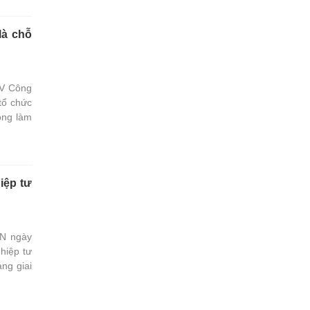
là chỗ
IV Công
tổ chức
ộng làm
iệp tư
NN ngày
hiệp tư
ng giai