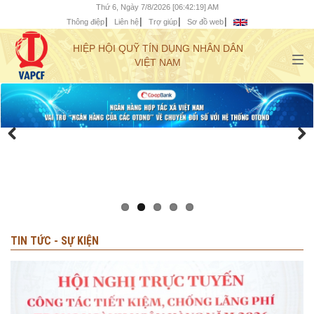
Thứ 6, Ngày 7/8/2026 [06:42:21] AM
Thông điệp
Liên hệ
Trợ giúp
Sơ đồ web
HIỆP HỘI QUỸ TÍN DỤNG NHÂN DÂN
VIỆT NAM
TIN TỨC - SỰ KIỆN