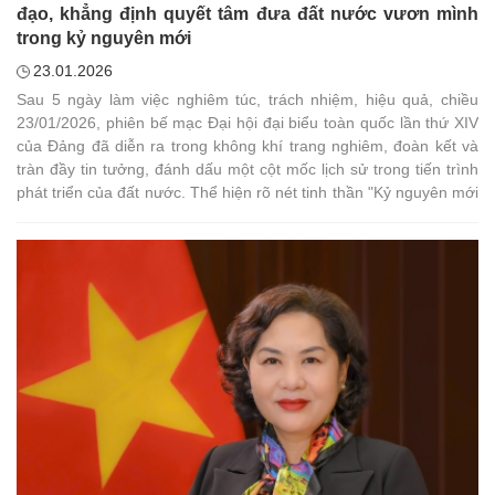
đạo, khẳng định quyết tâm đưa đất nước vươn mình
trong kỷ nguyên mới
23.01.2026
Sau 5 ngày làm việc nghiêm túc, trách nhiệm, hiệu quả, chiều
23/01/2026, phiên bế mạc Đại hội đại biểu toàn quốc lần thứ XIV
của Đảng đã diễn ra trong không khí trang nghiêm, đoàn kết và
tràn đầy tin tưởng, đánh dấu một cột mốc lịch sử trong tiến trình
phát triển của đất nước. Thể hiện rõ nét tinh thần "Kỷ nguyên mới
- Kỷ nguyên vươn mình của dân tộc" thấm đẫm trong từng quyết
sách và nhân sự của nhiệm kỳ mới.