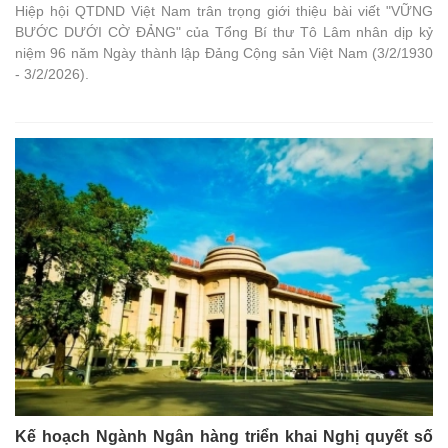
Hiệp hội QTDND Việt Nam trân trọng giới thiệu bài viết "VỮNG
BƯỚC DƯỚI CỜ ĐẢNG" của Tổng Bí thư Tô Lâm nhân dịp kỷ
niệm 96 năm Ngày thành lập Đảng Cộng sản Việt Nam (3/2/1930
- 3/2/2026).
Kế hoạch Ngành Ngân hàng triển khai Nghị quyết số