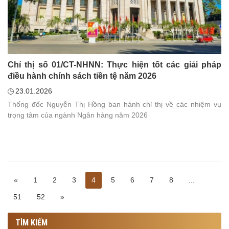
Chỉ thị số 01/CT-NHNN: Thực hiện tốt các giải pháp
điều hành chính sách tiền tệ năm 2026
23.01.2026
Thống đốc Nguyễn Thị Hồng ban hành chỉ thị về các nhiệm vụ
trọng tâm của ngành Ngân hàng năm 2026
«
1
2
3
4
5
6
7
8
...
51
52
»
TÌM KIẾM