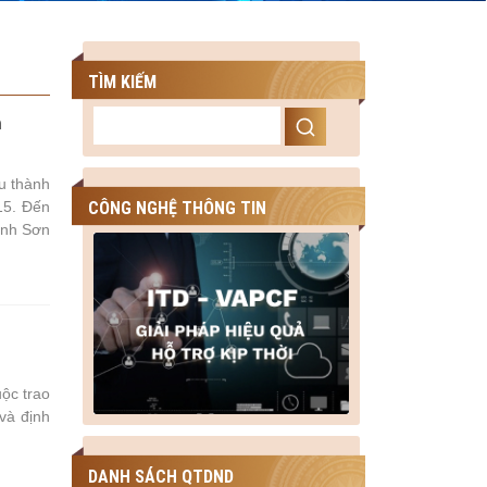
TÌM KIẾM
n
u thành
CÔNG NGHỆ THÔNG TIN
15. Đến
ỉnh Sơn
ộc trao
và định
DANH SÁCH QTDND