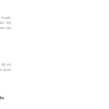
, huyện
èo. Với
nạn vay
 đã trở
ực quan
iên