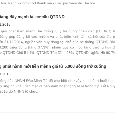
 Hòa Trạch và hơn 160 thành viên của quỹ tham dự Đại hội.
iang đẩy mạnh tái cơ cấu QTDND
1.2015
 quỹ phát triển mạnh, hệ thống Quỹ tín dụng nhân dân (QTDND) t
đóng góp đáng kể vào nhiệm vụ phát triển kinh tế - xã hội của địa 
ến 31/12/2014, nguồn vốn huy động tại chỗ của hệ thống QTDND Bắ
3.280 triệu đồng (tăng 37,3%), nhiều quỹ có mức tăng trưởng huy đ
ư QTDND Chũ 51,4%; QTDND Tân Dĩnh 93%; QTDND Nghĩa Hồ 90,7%
 phát hành mới tiền mệnh giá từ 5.000 đồng trở xuống
1.2015
ống đốc NHNN Đào Minh Tú đã cho biết như vậy khi chủ trì buổi họp
áp ứng nhu cầu tiền mặt và bảo đảm hoạt động ATM trong dịp Tết Ngu
 2015 do NHNN tổ chức.