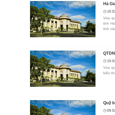
Hà Gi
10.0
Vừa qu
tỉnh H
tỉnh n
QTDND
10.0
Vừa qu
biểu t
Quỹ b
09.0