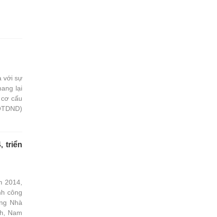
 với sự
ang lại
i cơ cấu
(QTDND)
 triển
m 2014,
nh công
àng Nhà
ch, Nam