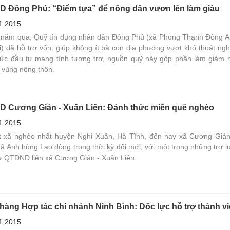
 Đông Phú: “Điểm tựa” để nông dân vươn lên làm giàu
1.2015
năm qua, Quỹ tín dụng nhân dân Đông Phú (xã Phong Thạnh Đông A
i) đã hỗ trợ vốn, giúp không ít bà con địa phương vượt khó thoát ngh
hức đầu tư mang tính tương trợ, nguồn quỹ này góp phần làm giảm 
 vùng nông thôn.
 Cương Gián - Xuân Liên: Đánh thức miền quê nghèo
1.2015
 xã nghèo nhất huyện Nghi Xuân, Hà Tĩnh, đến nay xã Cương Gián
xã Anh hùng Lao động trong thời kỳ đổi mới, với một trong những trợ l
từ QTDND liên xã Cương Gián - Xuân Liên.
hàng Hợp tác chi nhánh Ninh Bình: Dốc lực hỗ trợ thành v
1.2015