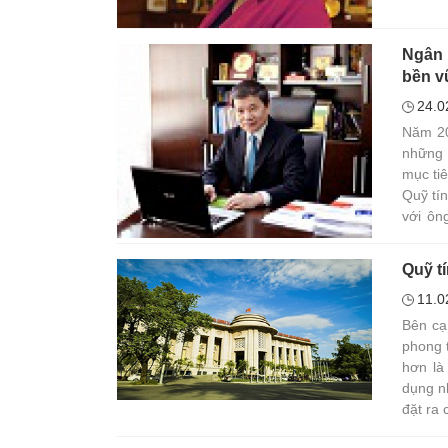
Ngân 
bền 
24.0
Năm 20
những 
mục tiê
Quỹ tí
với ôn
này.
Quỹ t
11.0
Bên cạ
phong 
hơn là
dụng n
đặt ra 