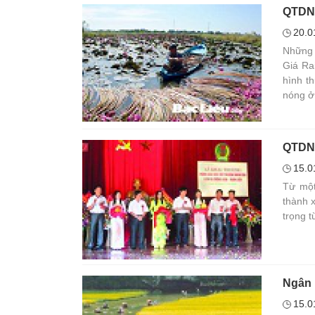
QTDND
20.0
Những 
Giá Ra
hình t
nóng ở
QTDND
15.0
Từ một
thành 
trọng 
Ngân 
15.0