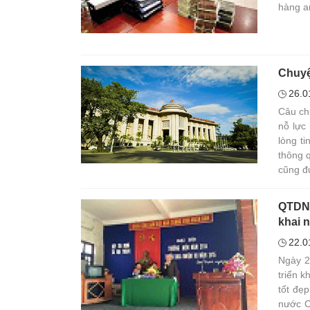
hàng a
Chuyệ
26.0
Câu ch
nỗ lực
lòng ti
thông 
cũng đ
QTDND
khai 
22.0
Ngày 2
triển 
tốt đẹ
nước C