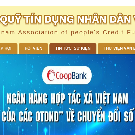
tnam Association of people's Credit F
ỆP HỘI
HỘI VIÊN
TIN TỨC, SỰ KIỆN
THƯ VIỆN VĂN 