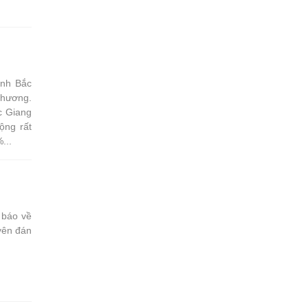
ỉnh Bắc
phương.
c Giang
ộng rất
...
 báo về
yên đán