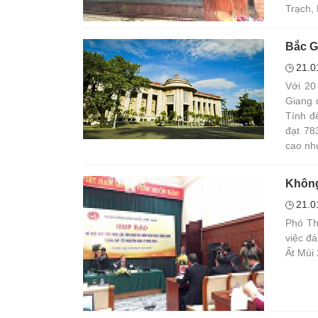
Trạch,
Bắc G
21.0
Với 20
Giang 
Tính đ
đạt 78
cao nh
Không
21.0
Phó Th
việc đ
Ất Mùi