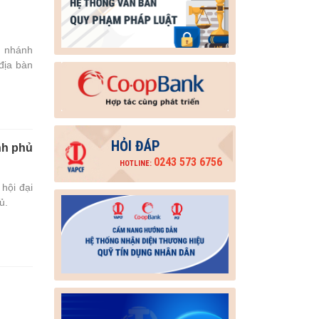
i nhánh
địa bàn
HỎI ĐÁP
nh phủ
0243 573 6756
HOTLINE:
hội đại
ủ.