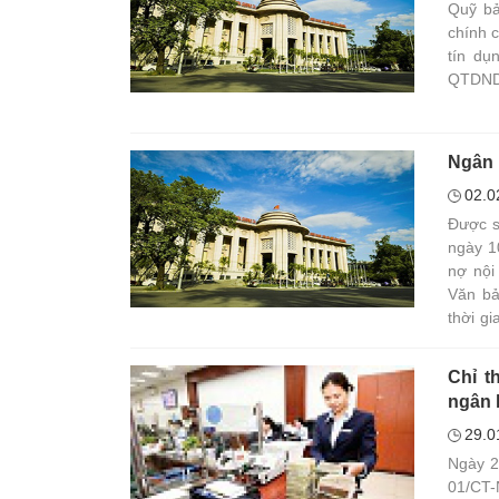
Quỹ bả
chính 
tín dụ
QTDND
Ngân 
02.0
Được s
ngày 1
nợ nội
Văn bả
thời g
Hợp tá
nhánh 
Chỉ t
phục v
ngân 
29.0
Ngày 2
01/CT-