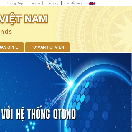
Thông điệp
Liên hệ
Trợ giúp
Sơ đồ web
unds
BẢN QPPL
TƯ VẤN HỘI VIÊN