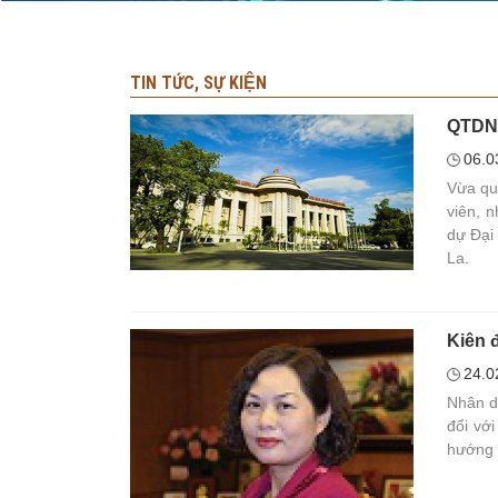
TIN TỨC, SỰ KIỆN
QTDND 
06.0
Vừa qu
viên, 
dự Đại
La.
Kiên đ
24.0
Nhân d
đổi vớ
hướng 