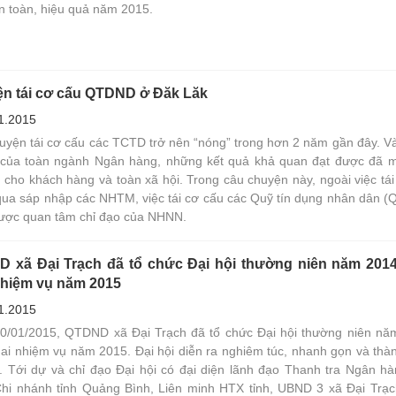
n toàn, hiệu quả năm 2015.
n tái cơ cấu QTDND ở Đăk Lăk
1.2015
uyện tái cơ cấu các TCTD trở nên “nóng” trong hơn 2 năm gần đây. Và
 của toàn ngành Ngân hàng, những kết quả khả quan đạt được đã m
n cho khách hàng và toàn xã hội. Trong câu chuyện này, ngoài việc tá
qua sáp nhập các NHTM, việc tái cơ cấu các Quỹ tín dụng nhân dân 
ược quan tâm chỉ đạo của NHNN.
 xã Đại Trạch đã tổ chức Đại hội thường niên năm 2014,
nhiệm vụ năm 2015
1.2015
0/01/2015, QTDND xã Đại Trạch đã tổ chức Đại hội thường niên nă
khai nhiệm vụ năm 2015. Đại hội diễn ra nghiêm túc, nhanh gọn và thà
p. Tới dự và chỉ đạo Đại hội có đại diện lãnh đạo Thanh tra Ngân h
hi nhánh tỉnh Quảng Bình, Liên minh HTX tỉnh, UBND 3 xã Đại Trạ