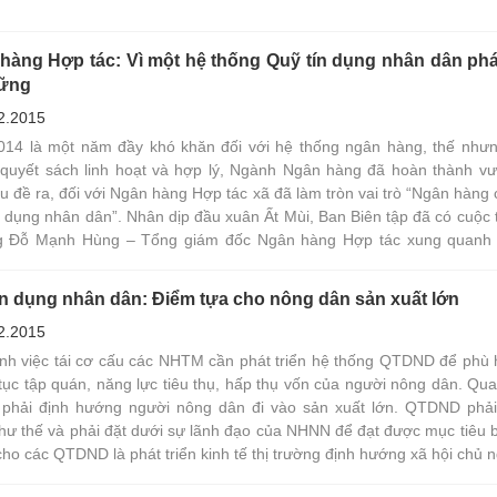
hàng Hợp tác: Vì một hệ thống Quỹ tín dụng nhân dân phát
vững
2.2015
14 là một năm đầy khó khăn đối với hệ thống ngân hàng, thế như
quyết sách linh hoạt và hợp lý, Ngành Ngân hàng đã hoàn thành v
u đề ra, đối với Ngân hàng Hợp tác xã đã làm tròn vai trò “Ngân hàng
n dụng nhân dân”. Nhân dịp đầu xuân Ất Mùi, Ban Biên tập đã có cuộc t
g Đỗ Mạnh Hùng – Tổng giám đốc Ngân hàng Hợp tác xung quanh
ín dụng nhân dân: Điểm tựa cho nông dân sản xuất lớn
2.2015
nh việc tái cơ cấu các NHTM cần phát triển hệ thống QTDND để phù 
tục tập quán, năng lực tiêu thụ, hấp thụ vốn của người nông dân. Qua
 phải định hướng người nông dân đi vào sản xuất lớn. QTDND phải
hư thế và phải đặt dưới sự lãnh đạo của NHNN để đạt được mục tiêu 
cho các QTDND là phát triển kinh tế thị trường định hướng xã hội chủ n