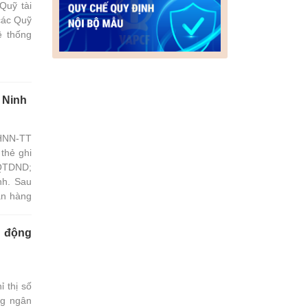
Quỹ tài
các Quỹ
ệ thống
 Ninh
NHNN-TT
thẻ ghi
 QTDND;
nh. Sau
ân hàng
tác chi
ắc Ninh
t động
 thị số
ng ngân