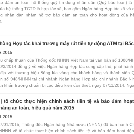
o đảm an toàn hệ thống quỹ tín dụng nhân dân (Quỹ bảo toàn) là 
của hệ thống TCTD là hợp tác xã, bao gồm Ngân hàng Hợp tác xã và 
ng nhân dân nhằm hỗ trợ bảo đảm an toàn cho hoạt động của h
.
hàng Hợp tác khai trương máy rút tiền tự động ATM tại Bắc
2.2015
ự chấp thuận của Thống đốc NHNN Việt Nam tại văn bản số 1388/
0/3/2014 đồng ý về việc Ngân hàng Hợp tác cung cấp thẻ, phát hành 
 địa với thương hiệu Bông lúa vàng cho khách hàng và thành viên
n số 948/NHNN tại chi nhánh Ngân hàng Hợp tác chi nhánh Bắc Ni
ian khẩn trương chuẩn bị các điều kiện cần thiết, ngày 07/11/2014, Ng
c chính thức khai trương máy rút tiền tự động ATM tại Ngân hàng Hợp 
Bắc Ninh, số 353 Trần Hưng Đạo, P. Đại Phúc, TP. Bắc Ninh, tỉnh B
hị tổ chức thực hiện chính sách tiền tệ và bảo đảm hoạ
ụ khách hàng.
hàng an toàn, hiệu quả năm 2015
1.2015
7/01/2015, Thống đốc Ngân hàng Nhà nước (NHNN) đã ban hành Chỉ
NHNN về tổ chức thực hiện chính sách tiền tệ và bảo đảm hoạt độ