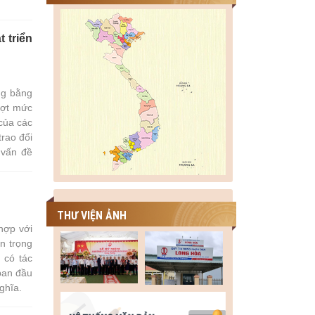
 triển
ng bằng
ượt mức
 của các
rao đổi
 vấn đề
THƯ VIỆN ẢNH
hợp với
n trọng
 có tác
ban đầu
ghĩa.