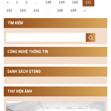
dung sau:
«
1
2
...
148
149
150
151
152
153
154
...
198
199
»
TÌM KIẾM
CÔNG NGHỆ THÔNG TIN
DANH SÁCH QTDND
THƯ VIỆN ẢNH