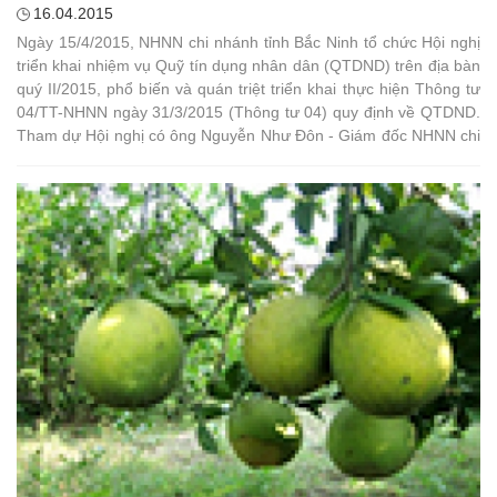
16.04.2015
Ngày 15/4/2015, NHNN chi nhánh tỉnh Bắc Ninh tổ chức Hội nghị
triển khai nhiệm vụ Quỹ tín dụng nhân dân (QTDND) trên địa bàn
quý II/2015, phổ biến và quán triệt triển khai thực hiện Thông tư
04/TT-NHNN ngày 31/3/2015 (Thông tư 04) quy định về QTDND.
Tham dự Hội nghị có ông Nguyễn Như Đôn - Giám đốc NHNN chi
nhánh, các cán bộ chủ chốt thuộc NHNN chi nhánh; Giám đốc
Ngân hàng HTX chi nhánh Bắc Ninh và Chủ tịch HĐQT, Giám
đốc, Kiểm soát trưởng, Kế toán trưởng của 26 QTDND trên địa
bàn.