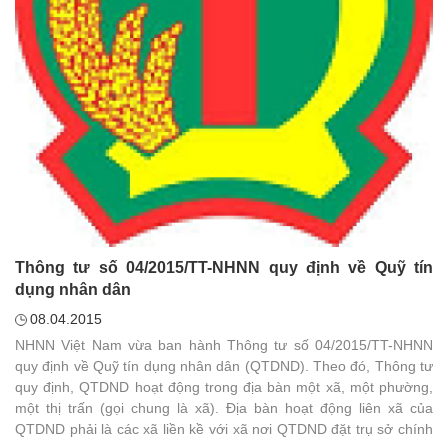
Thông tư số 04/2015/TT-NHNN quy định về Quỹ tín
dụng nhân dân
08.04.2015
NHNN Việt Nam vừa ban hành Thông tư số 04/2015/TT-NHNN
quy định về Quỹ tín dụng nhân dân (QTDND). Theo đó, Thông tư
quy định, QTDND hoạt động trong địa bàn một xã, một phường,
một thị trấn (gọi chung là xã). Địa bàn hoạt động liên xã của
QTDND phải là các xã liền kề với xã nơi QTDND đặt trụ sở chính