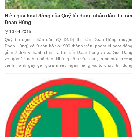
Hiệu quả hoạt động của Quỹ tín dụng nhân dân thị trấn
Đoan Hùng
13.04.2015
Quỹ tín dụng nhân dân (QTDND) thị trấn Đoan Hùng (huyện
Đoan Hùng) có 9 cán bộ với 900 thành viên, phạm vi hoạt động
gồm 2 đơn vị hành chính là thị trấn Đoan Hùng và xã Sóc Đăng
với gần 12 nghìn hộ dân. Những năm vừa qua, trong môi trường
cạnh tranh gay gắt giữa nhiều ngân hàng và tổ chức tín dụng
song được sự quan tâm của Ngân hàng nhà nước, Ngân hàng
HTX Phú Thọ, Liên minh HTX Phú Thọ và Hiệp hội QTDND Việt
Nam, Quỹ tín dụng thị trấn Đoan Hùng đã đứng vững trong cơ
chế thị trường, nâng cao hiệu quả sử dụng đồng vốn, linh hoạt
nhạy bén điều hành lãi suất, sâu sát nắm bắt tình hình đời sống
nhân dân địa phương, đa dạng hóa các loại hình sản phẩm tiết
kiệm, vận dụng linh hoạt các cơ chế chính sách tín dụng, trở
thành người bạn đồng hành tin cậy của người dân trong khu vực.