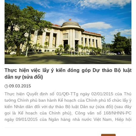
Thực hiện việc lấy ý kiến đóng góp Dự thảo Bộ luật
dân sự (sửa đổi)
09.03.2015
Thực hiện Quyết định số 01/QĐ-TTg ngày 02/01/2015 của Thủ
tướng Chính phủ ban hành Kế hoạch của Chính phủ tổ chức lấy ý
kiến Nhân dân đối với dự thảo Bộ luật Dân sự (sửa đổi) (sau đây
gọi là Kế hoạch của Chính phủ), Công văn số 168/NHNN-PC
ngày 09/01/2015 của Ngân hàng nhà nước Việt Nam, Hiệp hội
QTDND Việt Nam đề nghị các QTDND hội viên tham gia đóng
góp ý kiến đối với dự thảo bộ luật dân sự (sửa đổi) với các nội