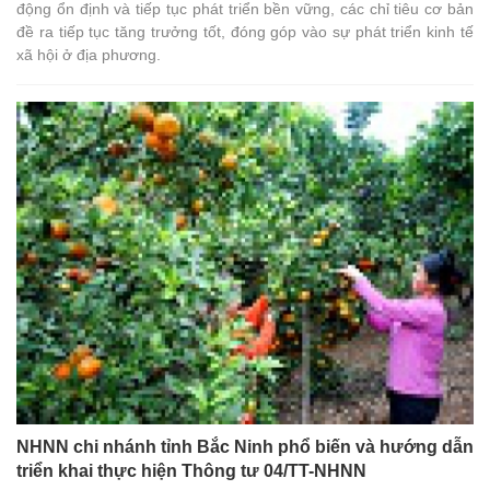
động ổn định và tiếp tục phát triển bền vững, các chỉ tiêu cơ bản
đề ra tiếp tục tăng trưởng tốt, đóng góp vào sự phát triển kinh tế
xã hội ở địa phương.
NHNN chi nhánh tỉnh Bắc Ninh phổ biến và hướng dẫn
triển khai thực hiện Thông tư 04/TT-NHNN