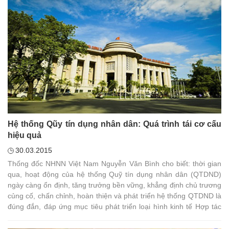
Hệ thống Qũy tín dụng nhân dân: Quá trình tái cơ cấu
hiệu quả
30.03.2015
Thống đốc NHNN Việt Nam Nguyễn Văn Bình cho biết: thời gian
qua, hoạt động của hệ thống Quỹ tín dụng nhân dân (QTDND)
ngày càng ổn định, tăng trưởng bền vững, khẳng định chủ trương
củng cố, chấn chỉnh, hoàn thiện và phát triển hệ thống QTDND là
đúng đắn, đáp ứng mục tiêu phát triển loại hình kinh tế Hợp tác
xã kiểu mới.