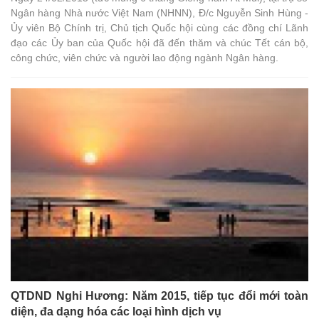
Ngân hàng Nhà nước Việt Nam (NHNN), Đ/c Nguyễn Sinh Hùng -
Ủy viên Bộ Chính trị, Chủ tịch Quốc hội cùng các đồng chí Lãnh
đạo các Ủy ban của Quốc hội đã đến thăm và chúc Tết cán bộ,
công chức, viên chức và người lao động ngành Ngân hàng.
QTDND Nghi Hương: Năm 2015, tiếp tục đổi mới toàn
diện, đa dạng hóa các loại hình dịch vụ