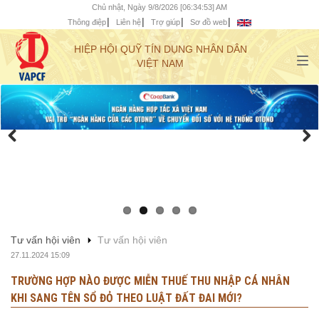
Chủ nhật, Ngày 9/8/2026 [06:34:54] AM
Thông điệp
Liên hệ
Trợ giúp
Sơ đồ web
HIỆP HỘI QUỸ TÍN DỤNG NHÂN DÂN
VIỆT NAM
Tư vấn hội viên
Tư vấn hội viên
27.11.2024 15:09
TRƯỜNG HỢP NÀO ĐƯỢC MIỄN THUẾ THU NHẬP CÁ NHÂN
KHI SANG TÊN SỔ ĐỎ THEO LUẬT ĐẤT ĐAI MỚI?