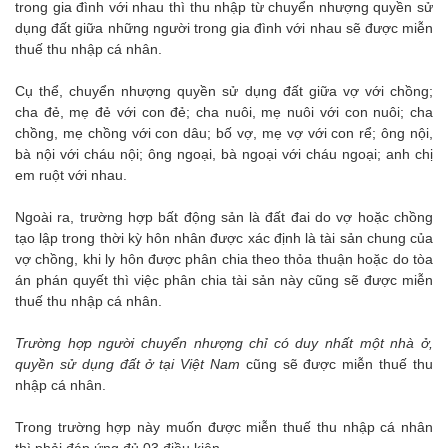
trong gia đình với nhau thì thu nhập từ chuyển nhượng quyền sử
dụng đất giữa những người trong gia đình với nhau sẽ được miễn
thuế thu nhập cá nhân.
Cụ thể, chuyển nhượng quyền sử dụng đất giữa vợ với chồng;
cha đẻ, mẹ đẻ với con đẻ; cha nuôi, mẹ nuôi với con nuôi; cha
chồng, mẹ chồng với con dâu; bố vợ, mẹ vợ với con rể; ông nội,
bà nội với cháu nội; ông ngoại, bà ngoại với cháu ngoại; anh chị
em ruột với nhau.
Ngoài ra, trường hợp bất động sản là đất đai do vợ hoặc chồng
tạo lập trong thời kỳ hôn nhân được xác định là tài sản chung của
vợ chồng, khi ly hôn được phân chia theo thỏa thuận hoặc do tòa
án phán quyết thì việc phân chia tài sản này cũng sẽ được miễn
thuế thu nhập cá nhân.
Trường hợp người chuyển nhượng chỉ có duy nhất một nhà ở,
quyền sử dụng đất ở tại Việt Nam
cũng sẽ được miễn thuế thu
nhập cá nhân.
Trong trường hợp này muốn được miễn thuế thu nhập cá nhân
thì phải đáp ứng đủ 03 điều kiện.