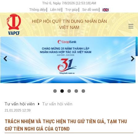
Thứ 6, Ngày 7/8/2026 [12:53:18] AM
Thông điệp
Liên hệ
Trợ giúp
Sơ đồ web
HIỆP HỘI QUỸ TÍN DỤNG NHÂN DÂN
VIỆT NAM
Tư vấn hội viên
Tư vấn hội viên
21.01.2025 12:39
TRÁCH NHIỆM VÀ THỰC HIỆN THU GIỮ TIỀN GIẢ, TẠM THU
GIỮ TIỀN NGHI GIẢ CỦA QTDND