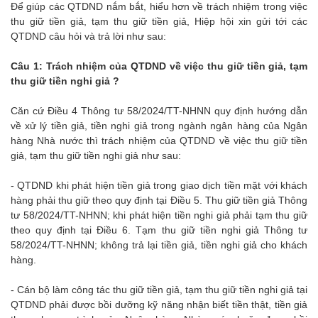
Để giúp các QTDND nắm bắt, hiểu hơn về trách nhiệm trong việc
thu giữ tiền giả, tạm thu giữ tiền giả, Hiệp hội xin gửi tới các
QTDND câu hỏi và trả lời như sau:
Câu 1: Trách nhiệm của QTDND về việc thu giữ tiền giả, tạm
thu giữ tiền nghi giả ?
Căn cứ Điều 4 Thông tư 58/2024/TT-NHNN quy định hướng dẫn
về xử lý tiền giả, tiền nghi giả trong ngành ngân hàng của Ngân
hàng Nhà nước thì trách nhiệm của QTDND về việc thu giữ tiền
giả, tạm thu giữ tiền nghi giả như sau:
- QTDND khi phát hiện tiền giả trong giao dịch tiền mặt với khách
hàng phải thu giữ theo quy định tại Điều 5. Thu giữ tiền giả Thông
tư 58/2024/TT-NHNN; khi phát hiện tiền nghi giả phải tạm thu giữ
theo quy định tại Điều 6. Tạm thu giữ tiền nghi giả Thông tư
58/2024/TT-NHNN; không trả lại tiền giả, tiền nghi giả cho khách
hàng.
- Cán bộ làm công tác thu giữ tiền giả, tạm thu giữ tiền nghi giả tại
QTDND phải được bồi dưỡng kỹ năng nhận biết tiền thật, tiền giả