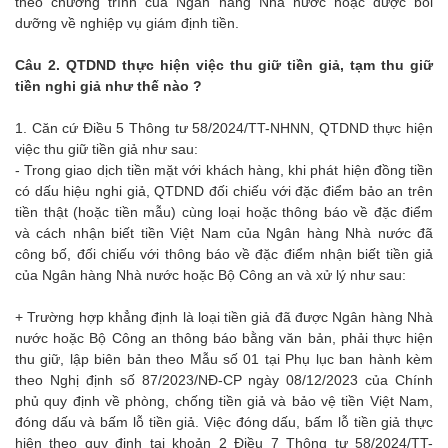
theo chương trình của Ngân hàng Nhà nước hoặc được bồi
dưỡng về nghiệp vụ giám định tiền.
Câu 2. QTDND thực hiện việc thu giữ tiền giả, tạm thu giữ
tiền nghi giả như thế nào ?
1. Căn cứ Điều 5 Thông tư 58/2024/TT-NHNN, QTDND thực hiện
việc thu giữ tiền giả như sau:
- Trong giao dịch tiền mặt với khách hàng, khi phát hiện đồng tiền
có dấu hiệu nghi giả, QTDND đối chiếu với đặc điểm bảo an trên
tiền thật (hoặc tiền mẫu) cùng loại hoặc thông báo về đặc điểm
và cách nhận biết tiền Việt Nam của Ngân hàng Nhà nước đã
công bố, đối chiếu với thông báo về đặc điểm nhận biết tiền giả
của Ngân hàng Nhà nước hoặc Bộ Công an và xử lý như sau:
+ Trường hợp khẳng định là loại tiền giả đã được Ngân hàng Nhà
nước hoặc Bộ Công an thông báo bằng văn bản, phải thực hiện
thu giữ, lập biên bản theo Mẫu số 01 tại Phụ lục ban hành kèm
theo Nghị định số 87/2023/NĐ-CP ngày 08/12/2023 của Chính
phủ quy định về phòng, chống tiền giả và bảo vệ tiền Việt Nam,
đóng dấu và bấm lỗ tiền giả. Việc đóng dấu, bấm lỗ tiền giả thực
hiện theo quy định tại khoản 2 Điều 7 Thông tư 58/2024/TT-