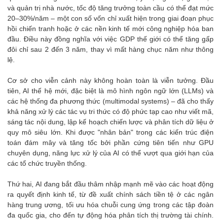
và quản trị nhà nước, tốc độ tăng trưởng toàn cầu có thể đạt mức
20–30%/năm – một con số vốn chỉ xuất hiện trong giai đoạn phục
hồi chiến tranh hoặc ở các nền kinh tế mới công nghiệp hóa ban
đầu. Điều này đồng nghĩa với việc GDP thế giới có thể tăng gấp
đôi chỉ sau 2 đến 3 năm, thay vì mất hàng chục năm như thông
lệ.
Cơ sở cho viễn cảnh này không hoàn toàn là viễn tưởng. Đầu
tiên, AI thế hệ mới, đặc biệt là mô hình ngôn ngữ lớn (LLMs) và
các hệ thống đa phương thức (multimodal systems) – đã cho thấy
khả năng xử lý các tác vụ tri thức có độ phức tạp cao như viết mã,
sáng tác nội dung, lập kế hoạch chiến lược và phân tích dữ liệu ở
quy mô siêu lớn. Khi được "nhân bản" trong các kiến trúc điện
toán đám mây và tăng tốc bởi phần cứng tiên tiến như GPU
chuyên dụng, năng lực xử lý của AI có thể vượt qua giới hạn của
các tổ chức truyền thống.
Thứ hai, AI đang bắt đầu thâm nhập mạnh mẽ vào các hoạt động
ra quyết định kinh tế, từ đề xuất chính sách tiền tệ ở các ngân
hàng trung ương, tối ưu hóa chuỗi cung ứng trong các tập đoàn
đa quốc gia, cho đến tự động hóa phân tích thị trường tài chính.