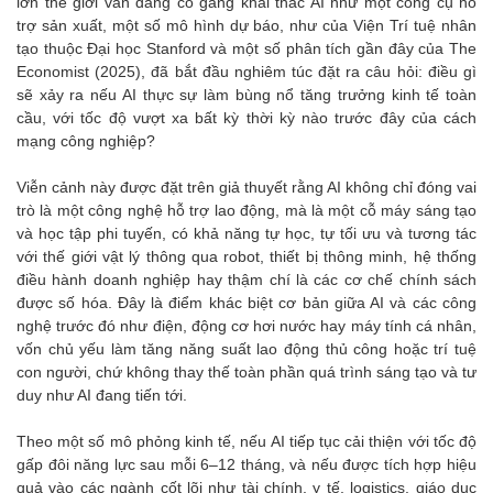
lớn thế giới vẫn đang cố gắng khai thác AI như một công cụ hỗ
trợ sản xuất, một số mô hình dự báo, như của Viện Trí tuệ nhân
tạo thuộc Đại học Stanford và một số phân tích gần đây của The
Economist (2025), đã bắt đầu nghiêm túc đặt ra câu hỏi: điều gì
sẽ xảy ra nếu AI thực sự làm bùng nổ tăng trưởng kinh tế toàn
cầu, với tốc độ vượt xa bất kỳ thời kỳ nào trước đây của cách
mạng công nghiệp?
Viễn cảnh này được đặt trên giả thuyết rằng AI không chỉ đóng vai
trò là một công nghệ hỗ trợ lao động, mà là một cỗ máy sáng tạo
và học tập phi tuyến, có khả năng tự học, tự tối ưu và tương tác
với thế giới vật lý thông qua robot, thiết bị thông minh, hệ thống
điều hành doanh nghiệp hay thậm chí là các cơ chế chính sách
được số hóa. Đây là điểm khác biệt cơ bản giữa AI và các công
nghệ trước đó như điện, động cơ hơi nước hay máy tính cá nhân,
vốn chủ yếu làm tăng năng suất lao động thủ công hoặc trí tuệ
con người, chứ không thay thế toàn phần quá trình sáng tạo và tư
duy như AI đang tiến tới.
Theo một số mô phỏng kinh tế, nếu AI tiếp tục cải thiện với tốc độ
gấp đôi năng lực sau mỗi 6–12 tháng, và nếu được tích hợp hiệu
quả vào các ngành cốt lõi như tài chính, y tế, logistics, giáo dục