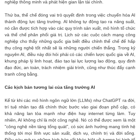
nghiệp thông minh và phát hiện gian lận tài chính.
Thứ ba, thể chế đóng vai trò quyết định trong việc chuyển hóa AI
thành động lực tăng trưởng. AI không tự động tạo ra năng suất,
nó cần được tích hợp vào các quy trình sản xuất, mô hình tổ chức
và thể chế phân phối giá trị. Lịch sử các cuộc cách mạng công
nghiệp cho thấy những quốc gia biết điều chỉnh thể chế để hấp
thụ công nghệ tốt nhất sẽ là những người chiến thắng. Trong kỷ
nguyên AI, điều này đòi hỏi phải có các chiến lược quốc gia về AI,
khung pháp lý linh hoạt, đào tạo lại lực lượng lao động, quy định
đạo đức, an toàn, trách nhiệm giải trình, cũng như thúc đẩy cạnh
tranh công bằng.
Các kịch bản tương lai của tăng trưởng AI
Kể từ khi các mô hình ngôn ngữ lớn (LLMs) như ChatGPT ra đời,
trí tuệ nhân tạo đã chính thức bước vào giai đoạn phổ cập, có
khả năng lan tỏa mạnh như điện hay internet từng làm. Tuy
nhiên, AI không chỉ là một công nghệ. Nó có thể được xem là một
"công nghệ nền tảng tổng quát", có sức ảnh hưởng mang tính hệ
thống tới mọi lĩnh vực sản xuất, dịch vụ, chính trị và đời sống.
Điều này mở ra những kịch bản rất khác biệt về tương lai kinh tế