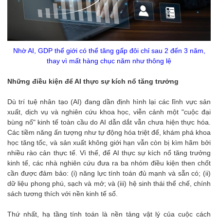
Nhờ AI, GDP thế giới có thể tăng gấp đôi chỉ sau 2 đến 3 năm,
thay vì mất hàng chục năm như thông lệ
Những điều kiện để AI thực sự kích nổ tăng trưởng
Dù trí tuệ nhân tạo (AI) đang dần định hình lại các lĩnh vực sản
xuất, dịch vụ và nghiên cứu khoa học, viễn cảnh một "cuộc đại
bùng nổ" kinh tế toàn cầu do AI dẫn dắt vẫn chưa hiện thực hóa.
Các tiềm năng ấn tượng như tự động hóa triệt để, khám phá khoa
học tăng tốc, và sản xuất không giới hạn vẫn còn bị kìm hãm bởi
nhiều rào cản thực tế. Vì thế, để AI thực sự kích nổ tăng trưởng
kinh tế, các nhà nghiên cứu đưa ra ba nhóm điều kiện then chốt
cần được đảm bảo: (i) năng lực tính toán đủ mạnh và sẵn có; (ii)
dữ liệu phong phú, sạch và mở; và (iii) hệ sinh thái thể chế, chính
sách tương thích với nền kinh tế số.
Thứ nhất, hạ tầng tính toán là nền tảng vật lý của cuộc cách