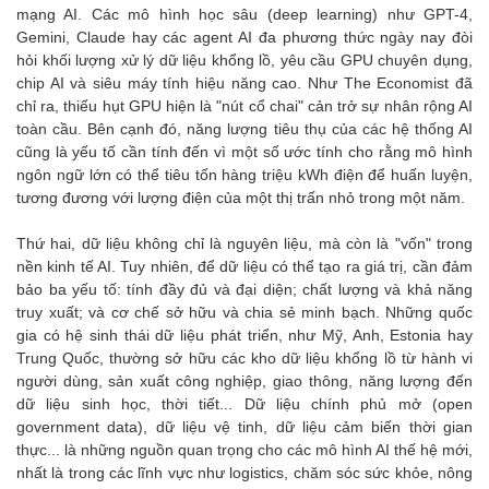
mạng AI. Các mô hình học sâu (deep learning) như GPT-4,
Gemini, Claude hay các agent AI đa phương thức ngày nay đòi
hỏi khối lượng xử lý dữ liệu khổng lồ, yêu cầu GPU chuyên dụng,
chip AI và siêu máy tính hiệu năng cao. Như The Economist đã
chỉ ra, thiếu hụt GPU hiện là "nút cổ chai" cản trở sự nhân rộng AI
toàn cầu. Bên cạnh đó, năng lượng tiêu thụ của các hệ thống AI
cũng là yếu tố cần tính đến vì một số ước tính cho rằng mô hình
ngôn ngữ lớn có thể tiêu tốn hàng triệu kWh điện để huấn luyện,
tương đương với lượng điện của một thị trấn nhỏ trong một năm.
Thứ hai, dữ liệu không chỉ là nguyên liệu, mà còn là "vốn" trong
nền kinh tế AI. Tuy nhiên, để dữ liệu có thể tạo ra giá trị, cần đảm
bảo ba yếu tố: tính đầy đủ và đại diện; chất lượng và khả năng
truy xuất; và cơ chế sở hữu và chia sẻ minh bạch. Những quốc
gia có hệ sinh thái dữ liệu phát triển, như Mỹ, Anh, Estonia hay
Trung Quốc, thường sở hữu các kho dữ liệu khổng lồ từ hành vi
người dùng, sản xuất công nghiệp, giao thông, năng lượng đến
dữ liệu sinh học, thời tiết... Dữ liệu chính phủ mở (open
government data), dữ liệu vệ tinh, dữ liệu cảm biến thời gian
thực... là những nguồn quan trọng cho các mô hình AI thế hệ mới,
nhất là trong các lĩnh vực như logistics, chăm sóc sức khỏe, nông