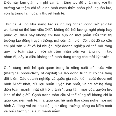
Điều này làm giảm chi phí sai lầm, tăng tốc độ phản ứng với thị
trường và thậm chí tái định hình cách thức phân phối nguồn lực,
vốn là trung tâm của lý thuyết kinh tế.
Thứ ba, AI có khả năng tạo ra những "nhân công số" (digital
workers) có thể làm việc 24/7, không đòi hỏi lương, nghỉ phép hay
phúc lợi, điều này không chỉ làm sụp đổ một phần cấu trúc thị
trường lao động truyền thống, mà còn làm biến đổi triệt để cơ cấu
chi phí sản xuất và lợi nhuận. Một doanh nghiệp có thể mở rộng
quy mô toàn cầu chỉ với vài trăm nhân viên và hàng nghìn tác
nhân AI, đây là điều không thể hình dung trong các thời kỳ trước.
Cuối cùng, một hệ quả quan trọng là năng suất biên của vốn
(marginal productivity of capital) và lao động tri thức có thể tăng
đột biến. Các doanh nghiệp và quốc gia nào kiểm soát được mô
hình AI tốt nhất, dữ liệu huấn luyện lớn nhất, và cơ sở hạ tầng
điện toán mạnh nhất sẽ trở thành "trung tâm mới của quyền lực
kinh tế thế giới". Cạnh tranh toàn cầu vì thế cũng sẽ không chỉ là
giữa các nền kinh tế, mà giữa các hệ sinh thái công nghệ, nơi mô
hình AI đóng vai trò như động cơ tăng trưởng, công cụ kiểm soát
và biểu tượng của sức mạnh mềm.