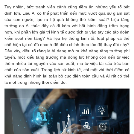
Tuy nhiên, bức tranh viễn cảnh cũng tiềm ẩn những yếu tố bất
định lớn. Liệu AI có thể phát triển đến mức vượt qua sự giám sát
của con người, tạo ra hệ quả không thể kiểm soát? Liệu tăng
trưởng do AI thúc đẩy có đi kèm với bất bình đẳng trầm trọng
hơn, khi phần lớn giá trị kinh tế được tích tụ vào tay các tập đoàn
kiểm soát nền tảng? Và liệu hệ thống kinh tế, luật pháp và thể
chế hiện tại có đủ nhanh để điều chỉnh theo tốc độ thay đổi này?
Dẫu vậy, điều rõ ràng là AI đang mở ra khả năng tăng trưởng phi
tuyến, một kiểu tăng trưởng mà động lực không còn đến từ việc
thêm nhiều tài nguyên vào sản xuất, mà từ việc tái cấu trúc bản
chất của sản xuất. Trong lịch sử kinh tế, chỉ một vài thời điểm có
khả năng định hình lại toàn bộ cục diện toàn cầu và AI rất có thể
là một trong những thời điểm đó.