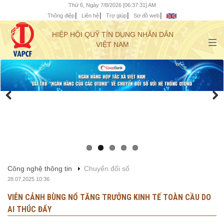
Thứ 6, Ngày 7/8/2026 [06:37:32] AM
Thông điệp
Liên hệ
Trợ giúp
Sơ đồ web
HIỆP HỘI QUỸ TÍN DỤNG NHÂN DÂN
VIỆT NAM
Công nghệ thông tin
Chuyển đổi số
28.07.2025 10:36
VIỄN CẢNH BÙNG NỔ TĂNG TRƯỞNG KINH TẾ TOÀN CẦU DO
AI THÚC ĐẨY