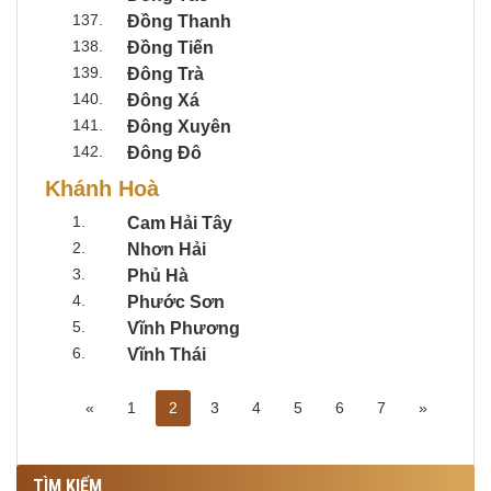
137.
Đồng Thanh
138.
Đồng Tiến
139.
Đông Trà
140.
Đông Xá
141.
Đông Xuyên
142.
Đông Đô
Khánh Hoà
1.
Cam Hải Tây
2.
Nhơn Hải
3.
Phủ Hà
4.
Phước Sơn
5.
Vĩnh Phương
6.
Vĩnh Thái
«
1
2
3
4
5
6
7
»
TÌM KIẾM