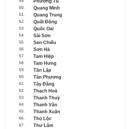
49.
Phương Tú
50.
Quang Minh
51.
Quang Trung
52.
Quất Động
53.
Quốc Oai
54.
Sài Sơn
55.
Sen Chiểu
56.
Sơn Hà
57.
Tam Hiệp
58.
Tam Hưng
59.
Tân Lập
60.
Tân Phương
61.
Tây Đằng
62.
Thạch Hoà
63.
Thanh Thuỳ
64.
Thanh Văn
65.
Thanh Xuân
66.
Thọ Lộc
67.
Thư Lâm