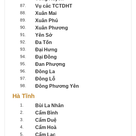
87.
Vụ các TCTDHT
88.
Xuân Mai
89.
Xuân Phú
90.
Xuân Phương
91.
Yên Sở
92.
Đa Tốn
93.
Đại Hưng
94.
Đại Đồng
95.
Đan Phượng
96.
Đông La
97.
Đông Lỗ
98.
Đông Phương Yên
Hà Tĩnh
1.
Bùi La Nhân
2.
Cẩm Bình
3.
Cẩm Duệ
4.
Cẩm Hoà
5.
Cẩm Lạc