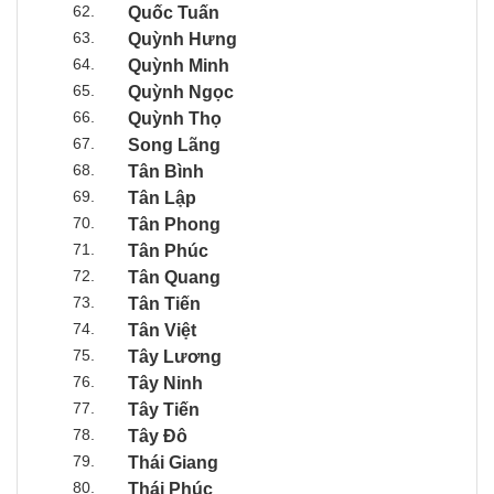
62.
Quốc Tuấn
63.
Quỳnh Hưng
64.
Quỳnh Minh
65.
Quỳnh Ngọc
66.
Quỳnh Thọ
67.
Song Lãng
68.
Tân Bình
69.
Tân Lập
70.
Tân Phong
71.
Tân Phúc
72.
Tân Quang
73.
Tân Tiến
74.
Tân Việt
75.
Tây Lương
76.
Tây Ninh
77.
Tây Tiến
78.
Tây Đô
79.
Thái Giang
80.
Thái Phúc