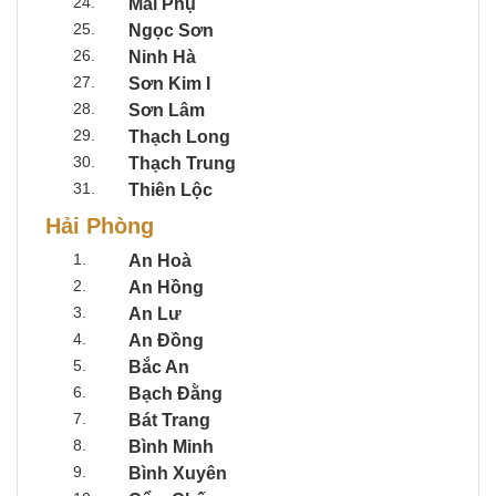
24.
Mai Phụ
25.
Ngọc Sơn
26.
Ninh Hà
27.
Sơn Kim I
28.
Sơn Lâm
29.
Thạch Long
30.
Thạch Trung
31.
Thiên Lộc
Hải Phòng
1.
An Hoà
2.
An Hồng
3.
An Lư
4.
An Đồng
5.
Bắc An
6.
Bạch Đằng
7.
Bát Trang
8.
Bình Minh
9.
Bình Xuyên