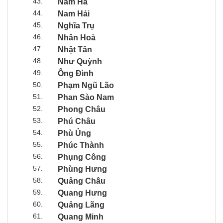
43.
Nam Hà
44.
Nam Hải
45.
Nghĩa Trụ
46.
Nhân Hoà
47.
Nhật Tân
48.
Như Quỳnh
49.
Ông Đình
50.
Phạm Ngũ Lão
51.
Phan Sào Nam
52.
Phong Châu
53.
Phú Châu
54.
Phù Ủng
55.
Phúc Thành
56.
Phụng Công
57.
Phùng Hưng
58.
Quảng Châu
59.
Quang Hưng
60.
Quảng Lãng
61.
Quang Minh