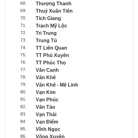
68.
Thượng Thanh
69.
Thuỷ Xuân Tiên
70.
Tích Giang
71.
Trạch Mỹ Lộc
72.
Tri Trung
73.
Trung Tú
74.
TT Liên Quan
75.
TT Phú Xuyên
76.
TT Phúc Thọ
77.
Vân Canh
78.
Văn Khê
79.
Văn Khê - Mê Linh
80.
Vạn Kim
81.
Vạn Phúc
82.
Vân Tảo
83.
Vạn Thái
84.
Vạn Điểm
85.
Vĩnh Ngọc
86.
Võng Xuyên