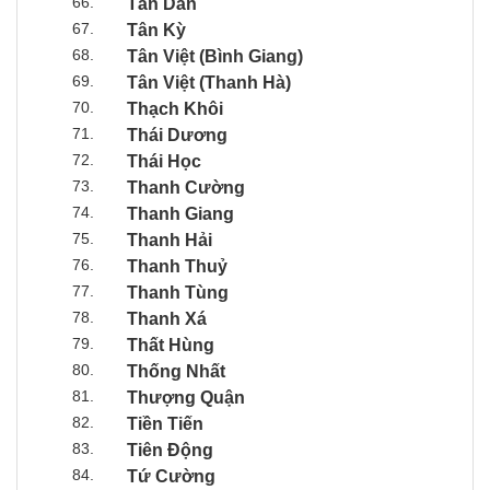
66.
Tân Dân
67.
Tân Kỳ
68.
Tân Việt (Bình Giang)
69.
Tân Việt (Thanh Hà)
70.
Thạch Khôi
71.
Thái Dương
72.
Thái Học
73.
Thanh Cường
74.
Thanh Giang
75.
Thanh Hải
76.
Thanh Thuỷ
77.
Thanh Tùng
78.
Thanh Xá
79.
Thất Hùng
80.
Thống Nhất
81.
Thượng Quận
82.
Tiền Tiến
83.
Tiên Động
84.
Tứ Cường