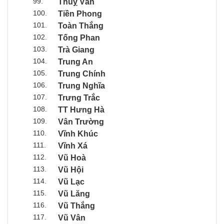
99.
Thuỵ Văn
100.
Tiền Phong
101.
Toàn Thắng
102.
Tống Phan
103.
Trà Giang
104.
Trung An
105.
Trung Chính
106.
Trung Nghĩa
107.
Trưng Trắc
108.
TT Hưng Hà
109.
Vân Trường
110.
Vĩnh Khúc
111.
Vĩnh Xá
112.
Vũ Hoà
113.
Vũ Hội
114.
Vũ Lạc
115.
Vũ Lăng
116.
Vũ Thắng
117.
Vũ Vân