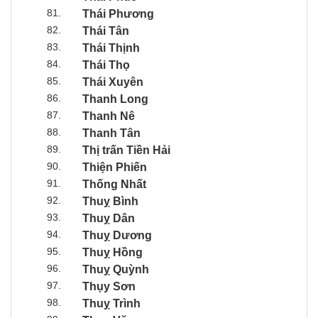
81.
Thái Phương
82.
Thái Tân
83.
Thái Thịnh
84.
Thái Thọ
85.
Thái Xuyên
86.
Thanh Long
87.
Thanh Nê
88.
Thanh Tân
89.
Thị trấn Tiền Hải
90.
Thiện Phiến
91.
Thống Nhất
92.
Thuỵ Bình
93.
Thuỵ Dân
94.
Thuỵ Dương
95.
Thuỵ Hồng
96.
Thuỵ Quỳnh
97.
Thụy Sơn
98.
Thuỵ Trình