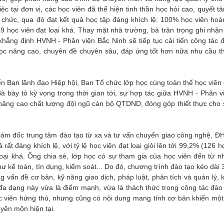
 tại đơn vị, các học viên đã thể hiện tinh thần học hỏi cao, quyết t
ổ chức, qua đó đạt kết quả học tập đáng khích lệ: 100% học viên hoà
49 học viên đạt loại khá. Thay mặt nhà trường, bà trân trọng ghi nhận
khẳng định HVNH - Phân viện Bắc Ninh sẽ tiếp tục cải tiến công tác đ
ọc nâng cao, chuyên đề chuyên sâu, đáp ứng tốt hơn nữa nhu cầu th
n Ban lãnh đạo Hiệp hội, Ban Tổ chức lớp học cùng toàn thể học viên 
à bày tỏ kỳ vọng trong thời gian tới, sự hợp tác giữa HVNH - Phân v
 nâng cao chất lượng đội ngũ cán bộ QTDND, đóng góp thiết thực cho 
Giám đốc trung tâm đào tạo từ xa và tư vấn chuyển giao công nghệ, Đ
ất đáng khích lệ, với tỷ lệ học viên đạt loại giỏi lên tới 99,2% (126 h
loại khá. Ông chia sẻ, lớp học có sự tham gia của học viên đến từ nh
ư kế toán, tín dụng, kiểm soát... Do đó, chương trình đào tạo kéo dài
 vấn đề cơ bản, kỹ năng giao dịch, pháp luật, phân tích và quản lý, 
 đa dạng này vừa là điểm mạnh, vừa là thách thức trong công tác đào 
c viên hứng thú, nhưng cũng có nội dung mang tính cơ bản khiến một
uyên môn hiện tại.