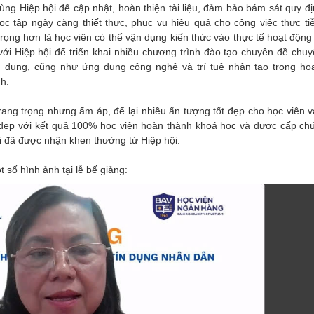
ng Hiệp hội để cập nhật, hoàn thiện tài liệu, đảm bảo bám sát quy đị
ọc tập ngày càng thiết thực, phục vụ hiệu quả cho công việc thực ti
ọng hơn là học viên có thể vận dụng kiến thức vào thực tế hoạt động 
p với Hiệp hội để triển khai nhiều chương trình đào tạo chuyên đề chu
tín dụng, cũng như ứng dụng công nghệ và trí tuệ nhân tạo trong ho
h.
 trang trọng nhưng ấm áp, để lại nhiều ấn tượng tốt đẹp cho học viên 
t đẹp với kết quả 100% học viên hoàn thành khoá học và được cấp chứ
rội đã được nhận khen thưởng từ Hiệp hội.
t số hình ảnh tại lễ bế giảng: