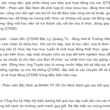
ng vào công việc, góp phần nâng cao hiệu quả hoạt động của các QT
VNH - Phân viện Bắc Ninh đã phối hợp tổ chức khóa học; đồng thời trâ
thức, cũng như đội ngũ cán bộ hỗ trợ đã đảm bảo công tác kỹ thuật, g
 khóa học đã khép lại nhưng kiến thức và những mối quan hệ đồng ngh
ởng rằng mỗi học viên sẽ trở thành cầu nối lan tỏa tri thức, đóng gó
hống QTDND.
Tuyên - Giám đốc QTDND Bắc Lý, Quảng Trị - đồng thời là Trưởng Vă
ẻ cảm nhận về khóa học. Với vai trò kép, vừa là học viên, vừa là lãnh
ng việc tổ chức lớp học trực tuyến là một hoạt động thiết thực, giúp
p cận kiến thức, cập nhật chuyên môn và trao đổi kinh nghiệm thực ti
o sự chuẩn bị chu đáo của Ban tổ chức, sự nhiệt tình của các giảng v
c viên. Đồng thời, ông Tuyên bày tỏ mong muốn Hiệp hội sẽ tiếp tục du
ưỡng nghiệp vụ cho hệ thống QTDND, đặc biệt là các chuyên đề về 
n lý và hoạt động QTDND trong điều kiện hiện nay.
NH- Phân viện Bắc Ninh và ĐHNH TP. Hồ Chí Minh đánh giá cao kết quả 
Phó Tổng thư ký Hiệp hội biểu dương kết quả học tập xuất sắc của các 
rong bối cảnh thị trường cạnh tranh gay gắt. Bà đặc biệt vui mừng trư