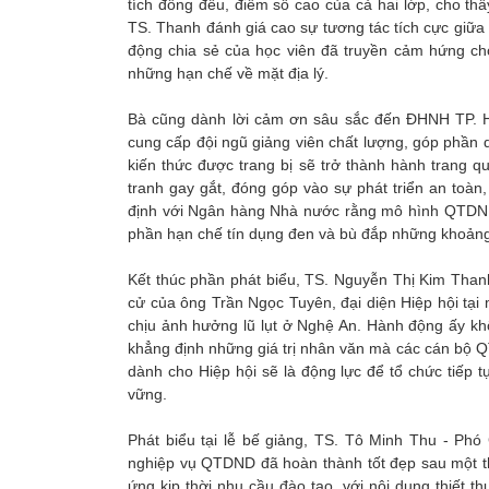
tích đồng đều, điểm số cao của cả hai lớp, cho th
TS. Thanh đánh giá cao sự tương tác tích cực giữa 
động chia sẻ của học viên đã truyền cảm hứng cho
những hạn chế về mặt địa lý.
Bà cũng dành lời cảm ơn sâu sắc đến ĐHNH TP. H
cung cấp đội ngũ giảng viên chất lượng, góp phần
kiến thức được trang bị sẽ trở thành hành trang q
tranh gay gắt, đóng góp vào sự phát triển an t
định với Ngân hàng Nhà nước rằng mô hình QTDND là
phần hạn chế tín dụng đen và bù đắp những khoảng
Kết thúc phần phát biểu, TS. Nguyễn Thị Kim Thanh 
cử của ông Trần Ngọc Tuyên, đại diện Hiệp hội tại
chịu ảnh hưởng lũ lụt ở Nghệ An. Hành động ấy khôn
khẳng định những giá trị nhân văn mà các cán bộ QT
dành cho Hiệp hội sẽ là động lực để tổ chức tiếp
vững.
Phát biểu tại lễ bế giảng, TS. Tô Minh Thu - Ph
nghiệp vụ QTDND đã hoàn thành tốt đẹp sau một t
ứng kịp thời nhu cầu đào tạo, với nội dung thiết 