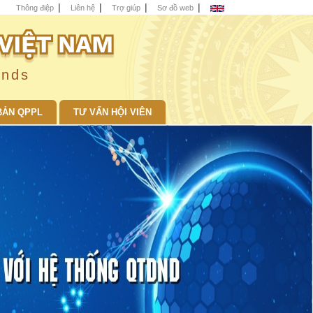
Thông điệp
Liên hệ
Trợ giúp
Sơ đồ web
unds
BẢN QPPL
TƯ VẤN HỘI VIÊN