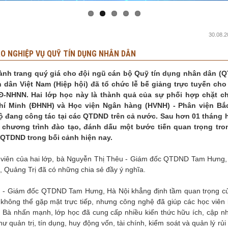
30.08.2
ẠO NGHIỆP VỤ QUỸ TÍN DỤNG NHÂN DÂN
ại hành trang quý giá cho đội ngũ cán bộ Quỹ tín dụng nhân dân (
 dân Việt Nam (Hiệp hội) đã tổ chức lễ bế giảng trực tuyến cho
-NHNN. Hai lớp học này là thành quả của sự phối hợp chặt c
hí Minh (ĐHNH) và Học viện Ngân hàng (HVNH) - Phân viện Bắ
 đang công tác tại các QTDND trên cả nước. Sau hơn 01 tháng 
c chương trình đào tạo, đánh dấu một bước tiến quan trọng tro
 QTDND trong bối cảnh hiện nay.
ọc viên của hai lớp, bà Nguyễn Thị Thêu - Giám đốc QTDND Tam Hưng,
Quảng Trị đã có những chia sẻ đầy ý nghĩa.
êu - Giám đốc QTDND Tam Hưng, Hà Nội khẳng định tầm quan trọng c
 không thể gặp mặt trực tiếp, nhưng công nghệ đã giúp các học viên k
. Bà nhấn mạnh, lớp học đã cung cấp nhiều kiến thức hữu ích, cập nhậ
ư quản trị, tín dụng, huy động vốn, tài chính, kiểm soát và quản lý rủi