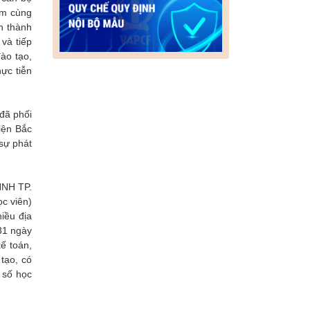
âm cùng
n thành
 và tiếp
ào tạo,
ực tiễn
đã phối
iện Bắc
sự phát
HNH TP.
ọc viên)
iều địa
 31 ngày
kế toán,
tạo, có
 số học