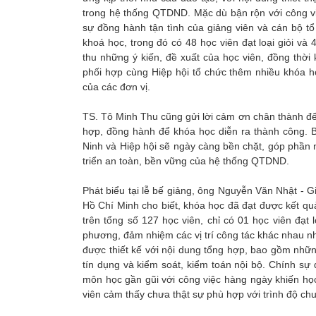
trong hệ thống QTDND. Mặc dù bận rộn với công việc
sự đồng hành tận tình của giảng viên và cán bộ t
khoá học, trong đó có 48 học viên đạt loại giỏi và 
thu những ý kiến, đề xuất của học viên, đồng thời 
phối hợp cùng Hiệp hội tổ chức thêm nhiều khóa h
của các đơn vị.
TS. Tô Minh Thu cũng gửi lời cảm ơn chân thành đế
hợp, đồng hành để khóa học diễn ra thành công. B
Ninh và Hiệp hội sẽ ngày càng bền chặt, góp phần
triển an toàn, bền vững của hệ thống QTDND.
Phát biểu tại lễ bế giảng, ông Nguyễn Văn Nhật - 
Hồ Chí Minh cho biết, khóa học đã đạt được kết quả r
trên tổng số 127 học viên, chỉ có 01 học viên đạt 
phương, đảm nhiệm các vị trí công tác khác nhau nh
được thiết kế với nội dung tổng hợp, bao gồm những
tín dụng và kiểm soát, kiểm toán nội bộ. Chính sự
môn học gần gũi với công việc hàng ngày khiến họ
viên cảm thấy chưa thật sự phù hợp với trình độ ch