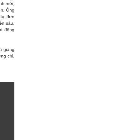
nh mới,
ễn. Ông
tại đơn
yên sâu,
ạt động
và giảng
ng chỉ,