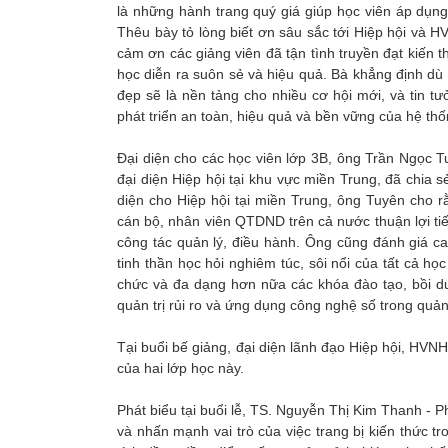
là những hành trang quý giá giúp học viên áp dụ
Thêu bày tỏ lòng biết ơn sâu sắc tới Hiệp hội và H
cảm ơn các giảng viên đã tận tình truyền đạt kiến 
học diễn ra suôn sẻ và hiệu quả. Bà khẳng định dù
đẹp sẽ là nền tảng cho nhiều cơ hội mới, và tin tư
phát triển an toàn, hiệu quả và bền vững của hệ t
Đại diện cho các học viên lớp 3B, ông Trần Ngọc 
đại diện Hiệp hội tại khu vực miền Trung, đã chia s
diện cho Hiệp hội tại miền Trung, ông Tuyên cho rằ
cán bộ, nhân viên QTDND trên cả nước thuận lợi tiế
công tác quản lý, điều hành. Ông cũng đánh giá ca
tinh thần học hỏi nghiêm túc, sôi nổi của tất cả họ
chức và đa dạng hơn nữa các khóa đào tạo, bồi d
quản trị rủi ro và ứng dụng công nghệ số trong quả
Tại buổi bế giảng, đại diện lãnh đạo Hiệp hội, HV
của hai lớp học này.
Phát biểu tại buổi lễ, TS. Nguyễn Thị Kim Thanh - 
và nhấn mạnh vai trò của việc trang bị kiến thức t