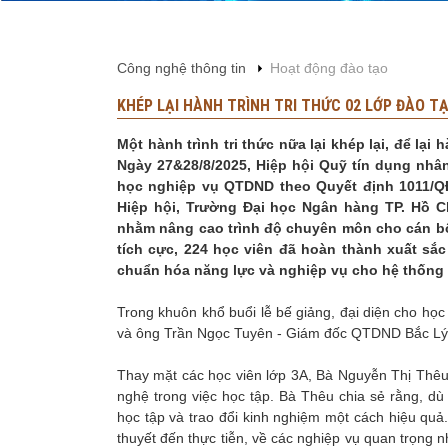
Công nghệ thông tin
Hoạt động đào tạo
KHÉP LẠI HÀNH TRÌNH TRI THỨC 02 LỚP ĐÀO T
Một hành trình tri thức nữa lại khép lại, để l
Ngày 27&28/8/2025, Hiệp hội Quỹ tín dụng nhân
học nghiệp vụ QTDND theo Quyết định 1011/QĐ
Hiệp hội, Trường Đại học Ngân hàng TP. Hồ C
nhằm nâng cao trình độ chuyên môn cho cán bộ
tích cực, 224 học viên đã hoàn thành xuất sắ
chuẩn hóa năng lực và nghiệp vụ cho hệ thống
Trong khuôn khổ buổi lễ bế giảng, đại diện cho h
và ông Trần Ngọc Tuyên - Giám đốc QTDND Bắc Lý, 
Thay mặt các học viên lớp 3A, Bà Nguyễn Thị Th
nghệ trong việc học tập. Bà Thêu chia sẻ rằng, dù
học tập và trao đổi kinh nghiệm một cách hiệu quả
thuyết đến thực tiễn, về các nghiệp vụ quan trọng nh