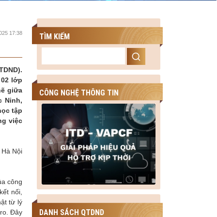
025 17:38
TÌM KIẾM
QTDND).
 02 lớp
hẽ giữa
CÔNG NGHỆ THÔNG TIN
c Ninh,
học tập
ng việc
 Hà Nội
ủa công
ết nối,
t từ lý
DANH SÁCH QTDND
 ro. Đây