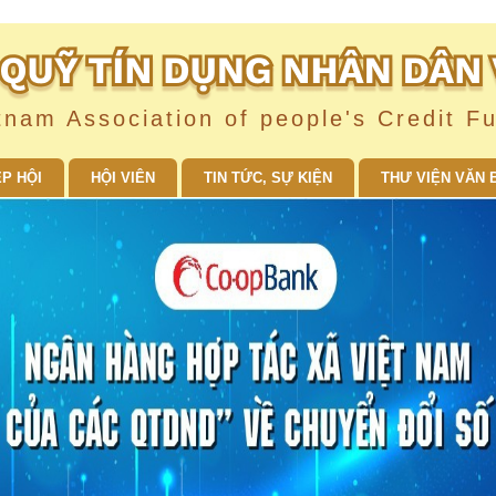
tnam Association of people's Credit F
ỆP HỘI
HỘI VIÊN
TIN TỨC, SỰ KIỆN
THƯ VIỆN VĂN 