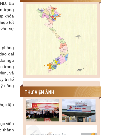
DND. Bà
n trọng
iúp khóa
iệp tốt
p vào sự
n phòng
 đạo đại
 đội ngũ
ễn trong
iên, và
y trì tổ
kỹ năng
THƯ VIỆN ẢNH
học tập
học viên
ớc thành