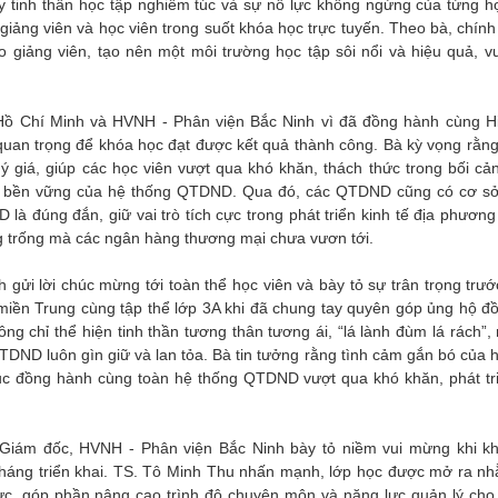
ấy tinh thần học tập nghiêm túc và sự nỗ lực không ngừng của từng họ
giảng viên và học viên trong suốt khóa học trực tuyến. Theo bà, chín
 giảng viên, tạo nên một môi trường học tập sôi nổi và hiệu quả, v
ồ Chí Minh và HVNH - Phân viện Bắc Ninh vì đã đồng hành cùng Hi
 quan trọng để khóa học đạt được kết quả thành công. Bà kỳ vọng rằn
uý giá, giúp các học viên vượt qua khó khăn, thách thức trong bối cả
oàn, bền vững của hệ thống QTDND. Qua đó, các QTDND cũng có cơ s
 đúng đắn, giữ vai trò tích cực trong phát triển kinh tế địa phương
 trống mà các ngân hàng thương mại chưa vươn tới.
gửi lời chúc mừng tới toàn thể học viên và bày tỏ sự trân trọng trướ
 miền Trung cùng tập thể lớp 3A khi đã chung tay quyên góp ủng hộ đ
g chỉ thể hiện tinh thần tương thân tương ái, “lá lành đùm lá rách”,
DND luôn gìn giữ và lan tỏa. Bà tin tưởng rằng tình cảm gắn bó của h
 tục đồng hành cùng toàn hệ thống QTDND vượt qua khó khăn, phát tr
ó Giám đốc, HVNH - Phân viện Bắc Ninh bày tỏ niềm vui mừng khi k
háng triển khai. TS. Tô Minh Thu nhấn mạnh, lớp học được mở ra n
thực, góp phần nâng cao trình độ chuyên môn và năng lực quản lý cho