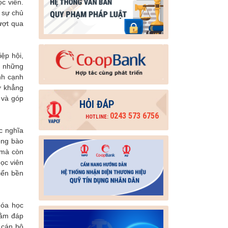
c viên.
h sự chủ
ượt qua
ệp hội,
g những
nh cạnh
ở khẳng
 và góp
HỎI ĐÁP
0243 573 6756
HOTLINE:
c nghĩa
ồng bào
 mà còn
ọc viên
iển bền
hóa học
hằm đáp
 cán bộ