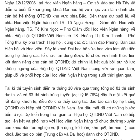
Ngày 12/12/2008 tại Học viện Ngân hàng – Cơ sở đào tạo Hà Tây đã
diễn ra buổi lễ khai giảng khoá Đại học hệ vừa học vừa làm dành cho
cán bộ hệ thống QTDND khu vực phía Bắc. Đến tham dự buổi lễ, về
phía Học viện Ngân hàng có TS. Tô Ngọc Hưng – Giám đốc Học viện
Ngân hàng, TS. Tô Kim Ngọc – Phó Giám đốc Học viện Ngân hàng, về
phía Hiệp hội QTDND Việt Nam có TS. Hoàng Thị Kim Thanh – Phó
Tổng thư ký phụ trách Hiệp hội, cùng các đ/c lãnh đạo Phòng, Ban của
Hiệp hội và Học viện. Đây là khoá Đại học hệ vừa học vừa làm đầu tiên
trong hệ thống các tổ chức tín dụng được tổ chức với hình thức liên
kết dành riêng cho cán bộ QTDND; đó chính là kết quả bởi sự nỗ lực
không ngừng của Hiệp hội QTDND Việt Nam cùng với sự quan tâm,
giúp đỡ và phối hợp của Học viện Ngân hàng trong suốt thời gian qua.
Tại kì thi tuyển sinh diễn ra tháng 10 vừa qua trong tổng số 81 thí sinh
dự thi đã có 63 thí sinh trúng tuyển (đạt tỷ lệ 78%) đây là một kết quả
rất đáng khích lệ, điều đó cho thấy công tác đào tạo cán bộ hệ thống
QTDND do Hiệp hội QTDND Việt Nam làm đầu mối đã có những bước
tiến rõ rệt. Dự kiến trong thời gian tới Hiệp hội QTDND Việt Nam sẽ tiếp
tục liên kết và phối hợp với Học viện Ngân hàng tổ chức thường xuyên
các khoá đào tạo nghiệp vụ (tín dụng, kế toán, kho quỹ, tin học...); các
khoá đào tạo cơ bản (Trung cấp và Đại học) dành cho QTDND.