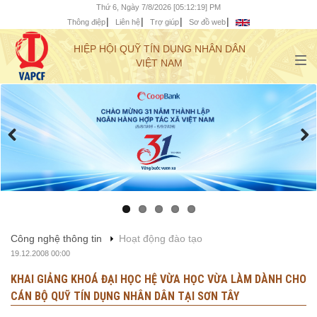
Thứ 6, Ngày 7/8/2026 [05:12:20] PM
Thông điệp
Liên hệ
Trợ giúp
Sơ đồ web
HIỆP HỘI QUỸ TÍN DỤNG NHÂN DÂN
VIỆT NAM
Công nghệ thông tin
Hoạt động đào tạo
19.12.2008 00:00
KHAI GIẢNG KHOÁ ĐẠI HỌC HỆ VỪA HỌC VỪA LÀM DÀNH CHO
CÁN BỘ QUỸ TÍN DỤNG NHÂN DÂN TẠI SƠN TÂY