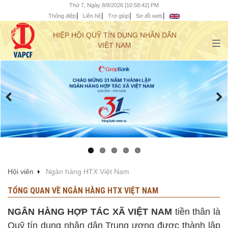
Thứ 7, Ngày 8/8/2026 [10:58:43] PM
Thông điệp
Liên hệ
Trợ giúp
Sơ đồ web
HIỆP HỘI QUỸ TÍN DỤNG NHÂN DÂN
VIỆT NAM
Hội viên
Ngân hàng HTX Việt Nam
TỔNG QUAN VỀ NGÂN HÀNG HTX VIỆT NAM
NGÂN HÀNG HỢP TÁC XÃ VIỆT NAM
tiền thân là
Quỹ tín dụng nhân dân Trung ương được thành lập