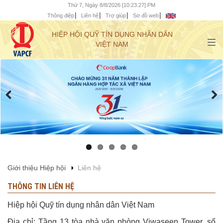
Thứ 7, Ngày 8/8/2026 [10:23:28] PM
Thông điệp
Liên hệ
Trợ giúp
Sơ đồ web
HIỆP HỘI QUỸ TÍN DỤNG NHÂN DÂN
VIỆT NAM
Giới thiệu Hiệp hội
Liên hệ
THÔNG TIN LIÊN HỆ
Hiệp hội Quỹ tín dụng nhân dân Việt Nam
Địa chỉ: Tầng 13 tòa nhà văn phòng Viwaseen Tower, số