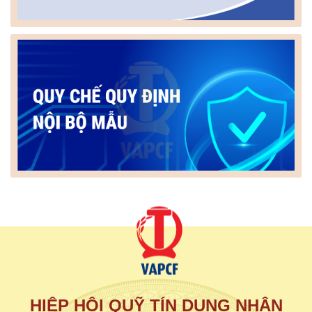
HIỆP HỘI QUỸ TÍN DỤNG NHÂN