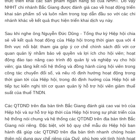
thức triển khai các sản phẩm ngân hàng số của NHHT. Do vậy
NHHT chi nhánh Bắc Giang được đánh giá cao về hoạt động triển
khai sản phẩm số và luôn nằm trong top dẫn đầu so với các chi
nhánh khác về kết quả thực hiện triển khai dịch vụ này.
Sau khi nghe ông Nguyễn Đức Dũng - Tổng thư ký Hiệp hội chia
sẻ về kết quả hoạt động của Hiệp hội trong thời gian qua với 4
lĩnh vực nổi bật: tham gia góp ý cơ chế chính sách đối với cơ
quan quản lý nhằm bảo vệ quyền và lợi ích cho hội viên; hoạt
động đào tạo nâng cao trình độ quản lý và nghiệp vụ cho hội
viên; gia tăng kết nối hệ thống và đồng hành cùng hội viên trong
công tác chuyển đổi số, và nêu rõ định hướng hoạt động trong
thời gian tới của Hiệp hội, trong đó định hướng của Hiệp hội sẽ
tiếp tục kiến nghị tới cơ quan quản lý hỗ trợ hội viên giảm thuế
suất của thuế TNDN.
Các QTDND trên địa bàn tỉnh Bắc Giang đánh giá cao vai trò của
Hiệp hội và sự hỗ trợ kịp thời của Hiệp hội trong sự phát triển của
hệ thống nói chung và hệ thống các QTDND trên địa bàn tỉnh Bắc
Giang nói riêng. Đặc biệt, với bộ quy chế mẫu do Hiệp hội ban
hành đã giúp các QTDND trên địa bàn tỉnh nhanh chóng hoàn
thiện nội dung quy chế riêng của Quỹ, phù hợp với tình hình hoạt