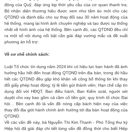
động của Quỹ, đáp ứng kịp thời yêu cầu của cơ quan thanh tra;
Bộ nhận diện thương hiệu được xem như tấm áo mới cho các
QTDND và đánh dấu cho sự thay đổi sau 30 năm hoạt động của
hệ thống, mang lại hình ảnh chuyên nghiệp và tạo được sự thống
nhất về hình ảnh của hệ thống. Bên cạnh đó, các QTDND đều chỉ
ra một số nội dung nổi bật cần giải đáp vướng mắc và đề xuất
phương án hỗ trợ:
Về cơ chế chính sách:
Luật Tổ chức tín dụng năm 2024 khi có hiệu lực ban hành đã ảnh
hưởng hầu hết đến hoạt động QTDND trên địa bàn, trong đó hầu
hết các QTDND đều gặp khó khăn về công bố thông tin khi thay
đổi giấy phép hoạt động; tỷ lệ tiền gửi thành viên; Hạn chế cấp tín
dụng đối với HĐQT, Ban điều hành, Ban Kiểm soát, người xét
duyệt cho vay bao gồm cả cầm cố tiền gửi; quy trình tổ chức Đại
hội… Bên cạnh đó là vấn đề nóng cấp bách hiện nay của việc
thay đổi địa giới hành chính ảnh hưởng tới địa bàn hoạt động của
QTDND.
Về các vấn đề này, bà Nguyễn Thị Kim Thanh - Phó Tổng thư ký
Hiệp hội đã giải đáp chi tiết từng vấn đề đồng thời cho biết Hiệp