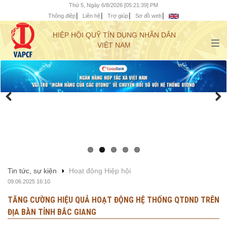
Thứ 5, Ngày 6/8/2026 [05:21:40] PM
Thông điệp
Liên hệ
Trợ giúp
Sơ đồ web
HIỆP HỘI QUỸ TÍN DỤNG NHÂN DÂN
VIỆT NAM
Tin tức, sự kiện
Hoạt động Hiệp hội
09.06.2025 16:10
TĂNG CƯỜNG HIỆU QUẢ HOẠT ĐỘNG HỆ THỐNG QTDND TRÊN
ĐỊA BÀN TỈNH BẮC GIANG