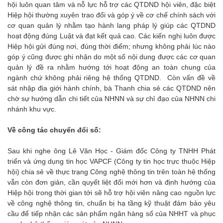
hội luôn quan tâm và nỗ lực hỗ trợ các QTDND hội viên, đặc biệt
Hiệp hội thường xuyên trao đổi và góp ý về cơ chế chính sách với
cơ quan quản lý nhằm tạo hành lang pháp lý giúp các QTDND
hoạt động đúng Luật và đạt kết quả cao. Các kiến nghị luôn được
Hiệp hội gửi đúng nơi, đúng thời điểm; nhưng không phải lúc nào
góp ý cũng được ghi nhận do một số nội dung được các cơ quan
quản lý đề ra nhằm hướng tới hoạt động an toàn chung của
ngành chứ không phải riêng hệ thống QTDND. Còn vấn đề về
sát nhập địa giới hành chính, bà Thanh chia sẻ các QTDND nên
chờ sự hướng dẫn chi tiết của NHNN và sự chỉ đạo của NHNN chi
nhánh khu vực.
Về công tác chuyển đổi số:
Sau khi nghe ông Lê Văn Học - Giám đốc Công ty TNHH Phát
triển và ứng dụng tin học VAPCF (Công ty tin học trực thuộc Hiệp
hội) chia sẻ về thực trạng Công nghệ thông tin trên toàn hệ thống
vẫn còn đơn giản, cần quyết liệt đổi mới hơn và định hướng của
Hiệp hội trong thời gian tới sẽ hỗ trợ hội viên nâng cao nguồn lực
về công nghệ thông tin, chuẩn bị hạ tầng kỹ thuật đảm bảo yêu
cầu để tiếp nhận các sản phẩm ngân hàng số của NHHT và phục