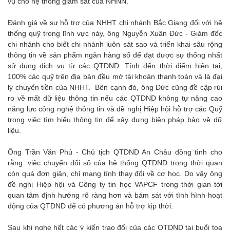
vụ cho hệ thống giám sát của NHNN.
Đánh giá về sự hỗ trợ của NHHT chi nhánh Bắc Giang đối với hệ
thống quỹ trong lĩnh vực này, ông Nguyễn Xuân Đức - Giám đốc
chi nhánh cho biết chi nhánh luôn sát sao và triển khai sâu rộng
thông tin về sản phẩm ngân hàng số để đạt được sự thống nhất
sử dụng dịch vụ từ các QTDND. Tính đến thời điểm hiện tại,
100% các quỹ trên địa bàn đều mở tài khoản thanh toán và là đại
lý chuyển tiền của NHHT. Bên cạnh đó, ông Đức cũng đề cập rủi
ro về mất dữ liệu thông tin nếu các QTDND không tự nâng cao
năng lực công nghệ thông tin và đề nghị Hiệp hội hỗ trợ các Quỹ
trong việc tìm hiểu thông tin để xây dựng biện pháp bảo vệ dữ
liệu.
Ông Trần Văn Phú - Chủ tịch QTDND An Châu đồng tình cho
rằng: việc chuyển đổi số của hệ thống QTDND trong thời quan
còn quá đơn giản, chỉ mang tính thay đổi về cơ học. Do vậy ông
đề nghị Hiệp hội và Công ty tin học VAPCF trong thời gian tới
quan tâm định hướng rõ ràng hơn và bám sát với tình hình hoạt
động của QTDND để có phương án hỗ trợ kịp thời.
Sau khi nghe hết các ý kiến trao đổi của các QTDND tại buổi tọa