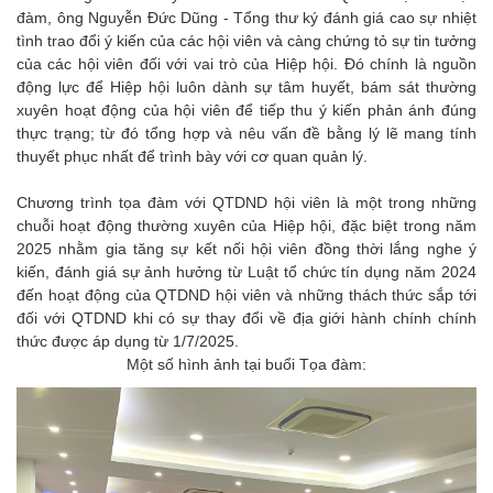
đàm, ông Nguyễn Đức Dũng - Tổng thư ký đánh giá cao sự nhiệt
tình trao đổi ý kiến của các hội viên và càng chứng tỏ sự tin tưởng
của các hội viên đối với vai trò của Hiệp hội. Đó chính là nguồn
động lực để Hiệp hội luôn dành sự tâm huyết, bám sát thường
xuyên hoạt động của hội viên để tiếp thu ý kiến phản ánh đúng
thực trạng; từ đó tổng hợp và nêu vấn đề bằng lý lẽ mang tính
thuyết phục nhất để trình bày với cơ quan quản lý.
Chương trình tọa đàm với QTDND hội viên là một trong những
chuỗi hoạt động thường xuyên của Hiệp hội, đặc biệt trong năm
2025 nhằm gia tăng sự kết nối hội viên đồng thời lắng nghe ý
kiến, đánh giá sự ảnh hưởng từ Luật tổ chức tín dụng năm 2024
đến hoạt động của QTDND hội viên và những thách thức sắp tới
đối với QTDND khi có sự thay đổi về địa giới hành chính chính
thức được áp dụng từ 1/7/2025.
Một số hình ảnh tại buổi Tọa đàm: