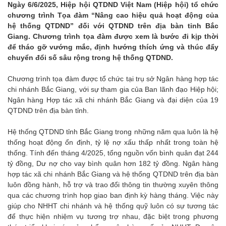
Ngày 6/6/2025, Hiệp hội QTDND Việt Nam (Hiệp hội) tổ chức
chương trình Tọa đàm “Nâng cao hiệu quả hoạt động của
hệ thống QTDND” đối với QTDND trên địa bàn tỉnh Bắc
Giang. Chương trình tọa đàm được xem là bước đi kịp thời
để tháo gỡ vướng mắc, định hướng thích ứng và thúc đẩy
chuyển đổi số sâu rộng trong hệ thống QTDND.
Chương trình tọa đàm được tổ chức tại trụ sở Ngân hàng hợp tác
chi nhánh Bắc Giang, với sự tham gia của Ban lãnh đạo Hiệp hội;
Ngân hàng Hợp tác xã chi nhánh Bắc Giang và đại diện của 19
QTDND trên địa bàn tỉnh.
Hệ thống QTDND tỉnh Bắc Giang trong những năm qua luôn là hệ
thống hoạt động ổn định, tỷ lệ nợ xấu thấp nhất trong toàn hệ
thống. Tính đến tháng 4/2025, tổng nguồn vốn bình quân đạt 244
tỷ đồng, Dư nợ cho vay bình quân hơn 182 tỷ đồng. Ngân hàng
hợp tác xã chi nhánh Bắc Giang và hệ thống QTDND trên địa bàn
luôn đồng hành, hỗ trợ và trao đổi thông tin thường xuyên thông
qua các chương trình họp giao ban định kỳ hàng tháng. Việc này
giúp cho NHHT chi nhánh và hệ thống quỹ luôn có sự tương tác
để thực hiện nhiệm vụ tương trợ nhau, đặc biệt trong phương