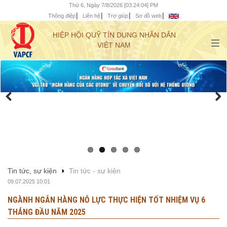
Thứ 6, Ngày 7/8/2026 [03:24:06] PM
Thông điệp
Liên hệ
Trợ giúp
Sơ đồ web
HIỆP HỘI QUỸ TÍN DỤNG NHÂN DÂN
VIỆT NAM
Tin tức, sự kiện
Tin tức - sự kiện
09.07.2025 10:01
NGÀNH NGÂN HÀNG NỖ LỰC THỰC HIỆN TỐT NHIỆM VỤ 6
THÁNG ĐẦU NĂM 2025