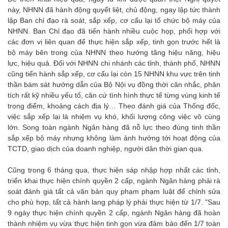
này, NHNN đã hành động quyết liệt, chủ động, ngay lập tức thành
lập Ban chỉ đạo rà soát, sắp xếp, cơ cấu lại tổ chức bộ máy của
NHNN. Ban Chỉ đạo đã tiến hành nhiều cuộc họp, phối hợp với
các đơn vị liên quan để thực hiện sắp xếp, tinh gọn trước hết là
bộ máy bên trong của NHNN theo hướng tăng hiệu năng, hiệu
lực, hiệu quả. Đối với NHNN chi nhánh các tỉnh, thành phố, NHNN
cũng tiến hành sắp xếp, cơ cấu lại còn 15 NHNN khu vực trên tinh
thần bám sát hướng dẫn của Bộ Nội vụ đồng thời cân nhắc, phân
tích rất kỹ nhiều yếu tố, căn cứ tình hình thực tế từng vùng kinh tế
trọng điểm, khoảng cách địa lý… Theo đánh giá của Thống đốc,
việc sắp xếp lại là nhiệm vụ khó, khối lượng công việc vô cùng
lớn. Song toàn ngành Ngân hàng đã nỗ lực theo đúng tinh thần
sắp xếp bộ máy nhưng không làm ảnh hưởng tới hoạt động của
TCTD, giao dịch của doanh nghiệp, người dân thời gian qua.
Cũng trong 6 tháng qua, thực hiện sáp nhập hợp nhất các tỉnh,
triển khai thực hiện chính quyền 2 cấp, ngành Ngân hàng phải rà
soát đánh giá tất cả văn bản quy phạm phạm luật để chỉnh sửa
cho phù hợp, tất cả hành lang pháp lý phải thực hiện từ 1/7. "Sau
9 ngày thực hiện chính quyền 2 cấp, ngành Ngân hàng đã hoàn
thành nhiệm vụ vừa thực hiện tinh gọn vừa đảm bảo đến 1/7 toàn