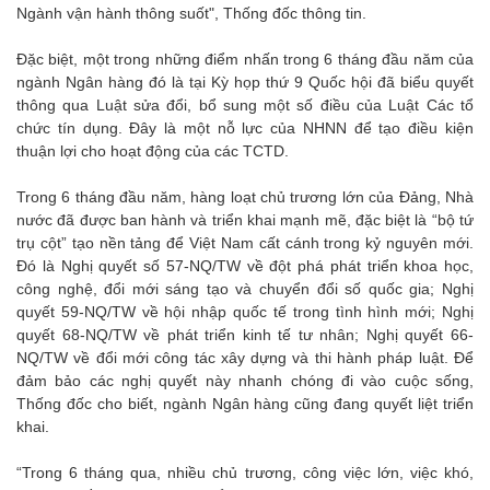
Ngành vận hành thông suốt", Thống đốc thông tin.
Đặc biệt, một trong những điểm nhấn trong 6 tháng đầu năm của
ngành Ngân hàng đó là tại Kỳ họp thứ 9 Quốc hội đã biểu quyết
thông qua Luật sửa đổi, bổ sung một số điều của Luật Các tổ
chức tín dụng. Đây là một nỗ lực của NHNN để tạo điều kiện
thuận lợi cho hoạt động của các TCTD.
Trong 6 tháng đầu năm, hàng loạt chủ trương lớn của Đảng, Nhà
nước đã được ban hành và triển khai mạnh mẽ, đặc biệt là “bộ tứ
trụ cột” tạo nền tảng để Việt Nam cất cánh trong kỷ nguyên mới.
Đó là Nghị quyết số 57-NQ/TW về đột phá phát triển khoa học,
công nghệ, đổi mới sáng tạo và chuyển đổi số quốc gia; Nghị
quyết 59-NQ/TW về hội nhập quốc tế trong tình hình mới; Nghị
quyết 68-NQ/TW về phát triển kinh tế tư nhân; Nghị quyết 66-
NQ/TW về đổi mới công tác xây dựng và thi hành pháp luật. Để
đảm bảo các nghị quyết này nhanh chóng đi vào cuộc sống,
Thống đốc cho biết, ngành Ngân hàng cũng đang quyết liệt triển
khai.
“Trong 6 tháng qua, nhiều chủ trương, công việc lớn, việc khó,