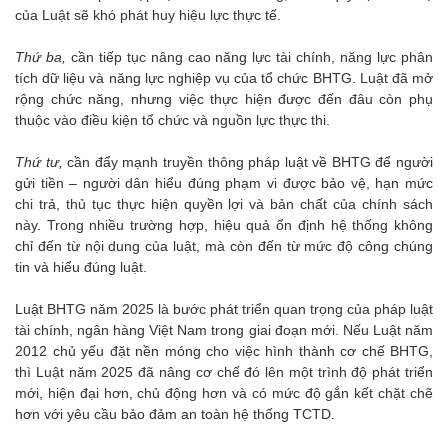
của Luật sẽ khó phát huy hiệu lực thực tế.
Thứ ba,
cần tiếp tục nâng cao năng lực tài chính, năng lực phân
tích dữ liệu và năng lực nghiệp vụ của tổ chức BHTG. Luật đã mở
rộng chức năng, nhưng việc thực hiện được đến đâu còn phụ
thuộc vào điều kiện tổ chức và nguồn lực thực thi.
Thứ tư,
cần đẩy mạnh truyền thông pháp luật về BHTG để người
gửi tiền – người dân hiểu đúng phạm vi được bảo vệ, hạn mức
chi trả, thủ tục thực hiện quyền lợi và bản chất của chính sách
này. Trong nhiều trường hợp, hiệu quả ổn định hệ thống không
chỉ đến từ nội dung của luật, mà còn đến từ mức độ công chúng
tin và hiểu đúng luật.
Luật BHTG năm 2025 là bước phát triển quan trọng của pháp luật
tài chính, ngân hàng Việt Nam trong giai đoạn mới. Nếu Luật năm
2012 chủ yếu đặt nền móng cho việc hình thành cơ chế BHTG,
thì Luật năm 2025 đã nâng cơ chế đó lên một trình độ phát triển
mới, hiện đại hơn, chủ động hơn và có mức độ gắn kết chặt chẽ
hơn với yêu cầu bảo đảm an toàn hệ thống TCTD.