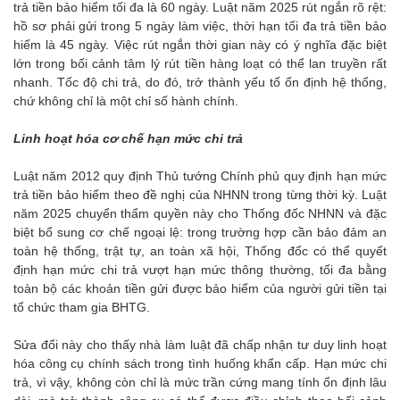
trả tiền bảo hiểm tối đa là 60 ngày. Luật năm 2025 rút ngắn rõ rệt:
hồ sơ phải gửi trong 5 ngày làm việc, thời hạn tối đa trả tiền bảo
hiểm là 45 ngày. Việc rút ngắn thời gian này có ý nghĩa đặc biệt
lớn trong bối cảnh tâm lý rút tiền hàng loạt có thể lan truyền rất
nhanh. Tốc độ chi trả, do đó, trở thành yếu tố ổn định hệ thống,
chứ không chỉ là một chỉ số hành chính.
Linh hoạt hóa cơ chế hạn mức chi trả
Luật năm 2012 quy định Thủ tướng Chính phủ quy định hạn mức
trả tiền bảo hiểm theo đề nghị của NHNN trong từng thời kỳ. Luật
năm 2025 chuyển thẩm quyền này cho Thống đốc NHNN và đặc
biệt bổ sung cơ chế ngoại lệ: trong trường hợp cần bảo đảm an
toàn hệ thống, trật tự, an toàn xã hội, Thống đốc có thể quyết
định hạn mức chi trả vượt hạn mức thông thường, tối đa bằng
toàn bộ các khoản tiền gửi được bảo hiểm của người gửi tiền tại
tổ chức tham gia BHTG.
Sửa đổi này cho thấy nhà làm luật đã chấp nhận tư duy linh hoạt
hóa công cụ chính sách trong tình huống khẩn cấp. Hạn mức chi
trả, vì vậy, không còn chỉ là mức trần cứng mang tính ổn định lâu