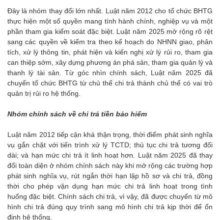
Đây là nhóm thay đổi lớn nhất. Luật năm 2012 cho tổ chức BHTG
thực hiện một số quyền mang tính hành chính, nghiệp vụ và một
phần tham gia kiểm soát đặc biệt. Luật năm 2025 mở rộng rõ rệt
sang các quyền về kiểm tra theo kế hoạch do NHNN giao, phân
tích, xử lý thông tin, phát hiện và kiến nghị xử lý rủi ro, tham gia
can thiệp sớm, xây dựng phương án phá sản, tham gia quản lý và
thanh lý tài sản. Từ góc nhìn chính sách, Luật năm 2025 đã
chuyển tổ chức BHTG từ chủ thể chi trả thành chủ thể có vai trò
quản trị rủi ro hệ thống.
Nhóm chính sách về chi trả tiền bảo hiểm
Luật năm 2012 tiếp cận khá thận trọng, thời điểm phát sinh nghĩa
vụ gắn chặt với tiến trình xử lý TCTD; thủ tục chi trả tương đối
dài; và hạn mức chi trả ít linh hoạt hơn. Luật năm 2025 đã thay
đổi toàn diện ở nhóm chính sách này khi mở rộng các trường hợp
phát sinh nghĩa vụ, rút ngắn thời hạn lập hồ sơ và chi trả, đồng
thời cho phép vận dụng hạn mức chi trả linh hoạt trong tình
huống đặc biệt. Chính sách chi trả, vì vậy, đã được chuyển từ mô
hình chi trả đúng quy trình sang mô hình chi trả kịp thời để ổn
định hệ thống.