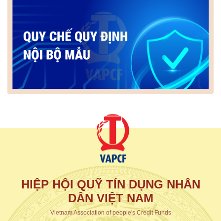
HIỆP HỘI QUỸ TÍN DỤNG NHÂN
DÂN VIỆT NAM
Vietnam Association of people's Credit Funds