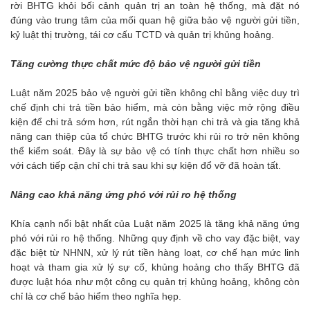
rời BHTG khỏi bối cảnh quản trị an toàn hệ thống, mà đặt nó
đúng vào trung tâm của mối quan hệ giữa bảo vệ người gửi tiền,
kỷ luật thị trường, tái cơ cấu TCTD và quản trị khủng hoảng.
Tăng cường thực chất mức độ bảo vệ người gửi tiền
Luật năm 2025 bảo vệ người gửi tiền không chỉ bằng việc duy trì
chế định chi trả tiền bảo hiểm, mà còn bằng việc mở rộng điều
kiện để chi trả sớm hơn, rút ngắn thời hạn chi trả và gia tăng khả
năng can thiệp của tổ chức BHTG trước khi rủi ro trở nên không
thể kiểm soát. Đây là sự bảo vệ có tính thực chất hơn nhiều so
với cách tiếp cận chỉ chi trả sau khi sự kiện đổ vỡ đã hoàn tất.
Nâng cao khả năng ứng phó với rủi ro hệ thống
Khía cạnh nổi bật nhất của Luật năm 2025 là tăng khả năng ứng
phó với rủi ro hệ thống. Những quy định về cho vay đặc biệt, vay
đặc biệt từ NHNN, xử lý rút tiền hàng loạt, cơ chế hạn mức linh
hoạt và tham gia xử lý sự cố, khủng hoảng cho thấy BHTG đã
được luật hóa như một công cụ quản trị khủng hoảng, không còn
chỉ là cơ chế bảo hiểm theo nghĩa hẹp.