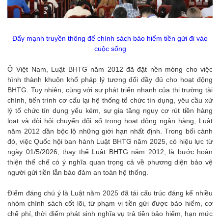
Đẩy mạnh truyền thông để chính sách bảo hiểm tiền gửi đi vào
cuộc sống
Ở Việt Nam, Luật BHTG năm 2012 đã đặt nền móng cho việc
hình thành khuôn khổ pháp lý tương đối đầy đủ cho hoạt động
BHTG. Tuy nhiên, cùng với sự phát triển nhanh của thị trường tài
chính, tiến trình cơ cấu lại hệ thống tổ chức tín dụng, yêu cầu xử
lý tổ chức tín dụng yếu kém, sự gia tăng nguy cơ rút tiền hàng
loạt và đòi hỏi chuyển đổi số trong hoạt động ngân hàng, Luật
năm 2012 dần bộc lộ những giới hạn nhất định. Trong bối cảnh
đó, việc Quốc hội ban hành Luật BHTG năm 2025, có hiệu lực từ
ngày 01/5/2026, thay thế Luật BHTG năm 2012, là bước hoàn
thiện thể chế có ý nghĩa quan trọng cả về phương diện bảo vệ
người gửi tiền lẫn bảo đảm an toàn hệ thống.
Điểm đáng chú ý là Luật năm 2025 đã tái cấu trúc đáng kể nhiều
nhóm chính sách cốt lõi, từ phạm vi tiền gửi được bảo hiểm, cơ
chế phí, thời điểm phát sinh nghĩa vụ trả tiền bảo hiểm, hạn mức