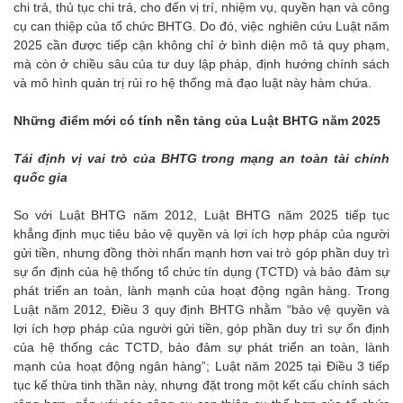
chi trả, thủ tục chi trả, cho đến vị trí, nhiệm vụ, quyền hạn và công
cụ can thiệp của tổ chức BHTG. Do đó, việc nghiên cứu Luật năm
2025 cần được tiếp cận không chỉ ở bình diện mô tả quy phạm,
mà còn ở chiều sâu của tư duy lập pháp, định hướng chính sách
và mô hình quản trị rủi ro hệ thống mà đạo luật này hàm chứa.
Những điểm mới có tính nền tảng của Luật BHTG năm 2025
Tái định vị vai trò của BHTG trong mạng an toàn tài chính
quốc gia
So với Luật BHTG năm 2012, Luật BHTG năm 2025 tiếp tục
khẳng định mục tiêu bảo vệ quyền và lợi ích hợp pháp của người
gửi tiền, nhưng đồng thời nhấn mạnh hơn vai trò góp phần duy trì
sự ổn định của hệ thống tổ chức tín dụng (TCTD) và bảo đảm sự
phát triển an toàn, lành mạnh của hoạt động ngân hàng. Trong
Luật năm 2012, Điều 3 quy định BHTG nhằm “bảo vệ quyền và
lợi ích hợp pháp của người gửi tiền, góp phần duy trì sự ổn định
của hệ thống các TCTD, bảo đảm sự phát triển an toàn, lành
mạnh của hoạt động ngân hàng”; Luật năm 2025 tại Điều 3 tiếp
tục kế thừa tinh thần này, nhưng đặt trong một kết cấu chính sách