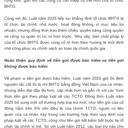
rộng hơn, gắn với các công cụ can thiệp cụ thể hơn của tổ chức
BHTG.
Cùng với đó, Luật năm 2025 tiếp tục khẳng định tổ chức BHTG là
tổ chức tài chính nhà nước, hoạt động không vì mục tiêu lợi
nhuận, nhưng đồng thời trao thêm nhiều quyền năng công quyền
và công cụ quản trị rủi ro hơn trước. Như vậy, bản chất pháp lý
của tổ chức BHTG được củng cố rõ hơn theo hướng là một định
chế công phục vụ chính sách an toàn tài chính quốc gia.
Hoàn thiện quy định về tiền gửi được bảo hiểm và tiền gửi
không được bảo hiểm
Về phạm vi tiền gửi được bảo hiểm, Luật năm 2025 giữ ổn định
nguyên tắc cốt lõi là chỉ BHTG bằng đồng Việt Nam của cá nhân,
nhưng diễn đạt đầy đủ hơn, cập nhật hơn và gắn rõ với các hình
thức tiền gửi theo pháp luật về các TCTD. Đồng thời, Luật năm
2025 bổ sung một số trường hợp loại trừ mới, như tiền gửi của cổ
đông nắm trên 5% vốn điều lệ của chính TCTD, người có liên
quan của cá nhân này trong các trường hợp theo quy định của
pháp luật về các TCTD, cũng như tiền gửi tiết kiệm bắt buộc tại tổ
chức tài chính vi mô. So với Luật năm 2012, các loại trừ này cho