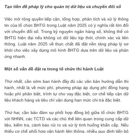
Tạo tiền đề pháp lý cho quản trị dữ liệu và chuyển đổi số
Việc mở rộng quyền tiếp cận, tổng hợp, phân tích và xử lý thông
tin của tổ chức BHTG trong Luật năm 2025 có ý nghĩa rất lớn đối
với chuyển đổi số. Trong kỷ nguyên ngân hàng số, không thể có
BHTG hiện đại nếu không có dữ liệu kịp thời, chính xác và liên
thông. Luật năm 2025 về thực chất đã đặt nền tảng pháp lý sơ
khởi cho việc xây dựng mô hình BHTG dựa trên dữ liệu và phản
ứng nhanh.
Một số vấn đề đặt ra trong tổ chức thi hành Luật
Thứ nhất,
cần sớm ban hành đầy đủ các văn bản hướng dẫn thi
hành, nhất là về mức phí, phương pháp áp dụng phí đồng hạng
hoặc phí phân biệt, trình tự cho vay đặc biệt, cơ chế tiếp cận dữ
liệu khách hàng và tiêu chí vận dụng hạn mức chi trả đặc biệt.
Thứ hai,
cần bảo đảm sự phối hợp đồng bộ giữa tổ chức BHTG
với NHNN, các TCTD và các chủ thể liên quan trong cung cấp dữ
liệu, kiểm tra, cảnh báo rủi ro và xử lý tình huống khẩn cấp. Nếu
thiếu cơ chế phối hợp vận hành liên thông, nhiều quy định tiến bộ