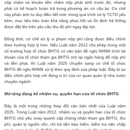
nộp chậm và khoản tiền chậm nộp phát sinh trước đó, nhưng
phải có kế hoạch hoàn trả trong phương án cơ cấu lại. Cơ chế
này phản ánh tư duy điều tiết mới: trong quá trình xử lý TCTD yếu
kém, mục tiêu bảo toàn khả năng phục hồi và ổn định hệ thống
được đặt lên trên yêu cầu thu đủ phí ngay lập tức.
Đồng thời, cơ chế xử lý vi phạm nộp phí cũng được điều chỉnh
theo hướng hợp lý hơn. Nếu Luật năm 2012 cho phép trong một
số trường hợp tổ chức BHTG có văn bản đề nghị NHNN trích tài
khoản của tổ chức tham gia BHTG mở tại ngân hàng để nộp phí
và tiền phạt, thì Luật năm 2025 chuyển sang cơ chế tổ chức
BHTG đề nghị NHNN xử lý theo quy định của pháp luật. Đây là sự
điều chỉnh phù hợp với đúng vị trí của cơ quan quản lý nhà nước
chuyên ngành.
Mở rộng đáng kể nhiệm vụ, quyền hạn của tổ chức BHTG
Đây là một trong những thay đổi căn bản nhất của Luật năm
2025. Trong Luật năm 2012, nhiệm vụ và quyền hạn của tổ chức
BHTG chủ yếu xoay quanh cấp chứng nhận tham gia BHTG, thu
phí, quản lý nguồn vốn, chi trả tiền bảo hiểm, kiểm tra việc chấp