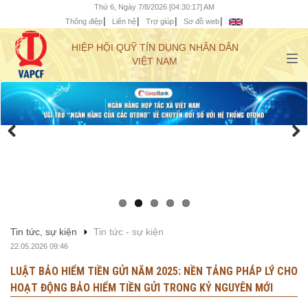
Thứ 6, Ngày 7/8/2026 [04:30:19] AM
Thông điệp
Liên hệ
Trợ giúp
Sơ đồ web
HIỆP HỘI QUỸ TÍN DỤNG NHÂN DÂN
VIỆT NAM
Tin tức, sự kiện
Tin tức - sự kiện
22.05.2026 09:46
LUẬT BẢO HIỂM TIỀN GỬI NĂM 2025: NỀN TẢNG PHÁP LÝ CHO
HOẠT ĐỘNG BẢO HIỂM TIỀN GỬI TRONG KỶ NGUYÊN MỚI