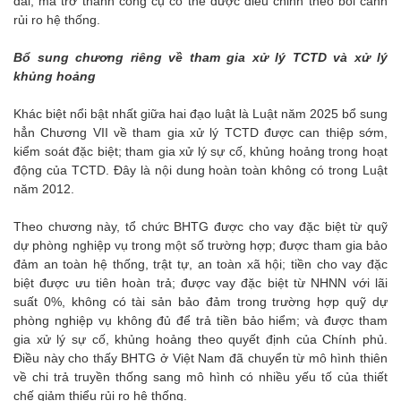
dài, mà trở thành công cụ có thể được điều chỉnh theo bối cảnh
rủi ro hệ thống.
Bổ sung chương riêng về tham gia xử lý TCTD và xử lý
khủng hoảng
Khác biệt nổi bật nhất giữa hai đạo luật là Luật năm 2025 bổ sung
hẳn Chương VII về tham gia xử lý TCTD được can thiệp sớm,
kiểm soát đặc biệt; tham gia xử lý sự cố, khủng hoảng trong hoạt
động của TCTD. Đây là nội dung hoàn toàn không có trong Luật
năm 2012.
Theo chương này, tổ chức BHTG được cho vay đặc biệt từ quỹ
dự phòng nghiệp vụ trong một số trường hợp; được tham gia bảo
đảm an toàn hệ thống, trật tự, an toàn xã hội; tiền cho vay đặc
biệt được ưu tiên hoàn trả; được vay đặc biệt từ NHNN với lãi
suất 0%, không có tài sản bảo đảm trong trường hợp quỹ dự
phòng nghiệp vụ không đủ để trả tiền bảo hiểm; và được tham
gia xử lý sự cố, khủng hoảng theo quyết định của Chính phủ.
Điều này cho thấy BHTG ở Việt Nam đã chuyển từ mô hình thiên
về chi trả truyền thống sang mô hình có nhiều yếu tố của thiết
chế giảm thiểu rủi ro hệ thống.