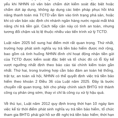
yếu khi NHNN có văn bản chấm dứt kiểm soát đặc biệt hoặc
chấm dứt áp dụng, không áp dụng các biện pháp phục hồi khả
năng thanh toán mà TCTD vẫn lâm vào tình trạng phá sản, hoặc
khi có văn bản xác định chi nhánh ngân hàng nước ngoài mất khả
năng chi trả tiền gửi. Cách tiếp cận này có tính an toàn, nhưng
tương đối chậm và bị lệ thuộc nhiều vào tiến trình xử lý TCTD.
Luật năm 2025 bổ sung hai điểm mới rất quan trọng. Thứ nhất,
trường hợp phát sinh nghĩa vụ trả tiền bảo hiểm được mở rộng,
bao gồm cả tình huống NHNN đình chỉ hoạt động nhận tiền gửi
của TCTD được kiểm soát đặc biệt và tổ chức đó có lỗ lũy kế
vượt ngưỡng nhất định theo báo cáo tài chính kiểm toán gần
nhất. Thứ hai, trong trường hợp cần bảo đảm an toàn hệ thống,
trật tự, an toàn xã hội, NHNN có thể quyết định việc trả tiền bảo
hiểm theo khoản 2 Điều 36 của Luật năm 2025. Đây là bước
chuyển rất quan trọng, bởi cho phép chính sách BHTG trở thành
công cụ phản ứng sớm, thay vì chỉ là công cụ xử lý hậu quả.
Về thủ tục, Luật năm 2012 quy định trong thời hạn 10 ngày làm
việc kể từ thời điểm phát sinh nghĩa vụ trả tiền bảo hiểm, tổ chức
tham gia BHTG phải gửi hồ sơ đề nghị trả tiền bảo hiểm; thời hạn