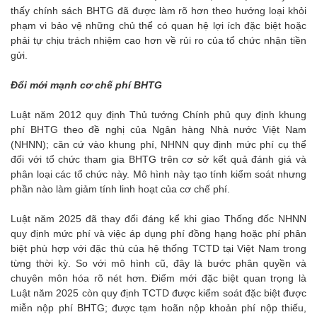
thấy chính sách BHTG đã được làm rõ hơn theo hướng loại khỏi
phạm vi bảo vệ những chủ thể có quan hệ lợi ích đặc biệt hoặc
phải tự chịu trách nhiệm cao hơn về rủi ro của tổ chức nhận tiền
gửi.
Đổi mới mạnh cơ chế phí BHTG
Luật năm 2012 quy định Thủ tướng Chính phủ quy định khung
phí BHTG theo đề nghị của Ngân hàng Nhà nước Việt Nam
(NHNN); căn cứ vào khung phí, NHNN quy định mức phí cụ thể
đối với tổ chức tham gia BHTG trên cơ sở kết quả đánh giá và
phân loại các tổ chức này. Mô hình này tạo tính kiểm soát nhưng
phần nào làm giảm tính linh hoạt của cơ chế phí.
Luật năm 2025 đã thay đổi đáng kể khi giao Thống đốc NHNN
quy định mức phí và việc áp dụng phí đồng hạng hoặc phí phân
biệt phù hợp với đặc thù của hệ thống TCTD tại Việt Nam trong
từng thời kỳ. So với mô hình cũ, đây là bước phân quyền và
chuyên môn hóa rõ nét hơn. Điểm mới đặc biệt quan trọng là
Luật năm 2025 còn quy định TCTD được kiểm soát đặc biệt được
miễn nộp phí BHTG; được tạm hoãn nộp khoản phí nộp thiếu,