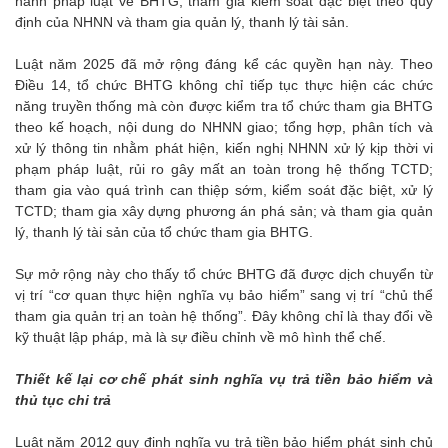
hành pháp luật về BHTG, tham gia kiểm soát đặc biệt theo quy
định của NHNN và tham gia quản lý, thanh lý tài sản.
Luật năm 2025 đã mở rộng đáng kể các quyền hạn này. Theo
Điều 14, tổ chức BHTG không chỉ tiếp tục thực hiện các chức
năng truyền thống mà còn được kiểm tra tổ chức tham gia BHTG
theo kế hoạch, nội dung do NHNN giao; tổng hợp, phân tích và
xử lý thông tin nhằm phát hiện, kiến nghị NHNN xử lý kịp thời vi
phạm pháp luật, rủi ro gây mất an toàn trong hệ thống TCTD;
tham gia vào quá trình can thiệp sớm, kiểm soát đặc biệt, xử lý
TCTD; tham gia xây dựng phương án phá sản; và tham gia quản
lý, thanh lý tài sản của tổ chức tham gia BHTG.
Sự mở rộng này cho thấy tổ chức BHTG đã được dịch chuyển từ
vị trí “cơ quan thực hiện nghĩa vụ bảo hiểm” sang vị trí “chủ thể
tham gia quản trị an toàn hệ thống”. Đây không chỉ là thay đổi về
kỹ thuật lập pháp, mà là sự điều chỉnh về mô hình thể chế.
Thiết kế lại cơ chế phát sinh nghĩa vụ trả tiền bảo hiểm và
thủ tục chi trả
Luật năm 2012 quy định nghĩa vụ trả tiền bảo hiểm phát sinh chủ