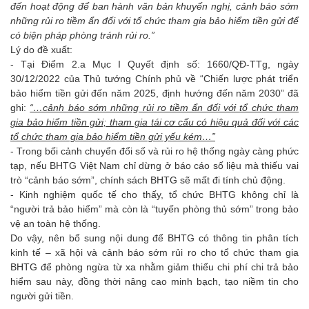
đến hoạt động để ban hành văn bản khuyến nghị, cảnh báo sớm
những rủi ro tiềm ẩn đối với tổ chức tham gia bảo hiểm tiền gửi để
có biện pháp phòng tránh rủi ro.”
Lý do đề xuất:
- Tại Điểm 2.a Mục I Quyết định số: 1660/QĐ-TTg, ngày
30/12/2022 của Thủ tướng Chính phủ về “Chiến lược phát triển
bảo hiểm tiền gửi đến năm 2025, định hướng đến năm 2030” đã
ghi:
“…cảnh báo sớm những rủi ro tiềm ẩn đối với tổ chức tham
gia bảo hiểm tiền gửi; tham gia tái cơ cấu có hiệu quả đối với các
tổ chức tham gia bảo hiểm tiền gửi yếu kém…”
- Trong bối cảnh chuyển đổi số và rủi ro hệ thống ngày càng phức
tạp, nếu BHTG Việt Nam chỉ dừng ở báo cáo số liệu mà thiếu vai
trò “cảnh báo sớm”, chính sách BHTG sẽ mất đi tính chủ động.
- Kinh nghiệm quốc tế cho thấy, tổ chức BHTG không chỉ là
“người trả bảo hiểm” mà còn là “tuyến phòng thủ sớm” trong bảo
vệ an toàn hệ thống.
Do vậy, nên bổ sung nội dung để BHTG có thông tin phân tích
kinh tế – xã hội và cảnh báo sớm rủi ro cho tổ chức tham gia
BHTG để phòng ngừa từ xa nhằm giảm thiểu chi phí chi trả bảo
hiểm sau này, đồng thời nâng cao minh bạch, tạo niềm tin cho
người gửi tiền.