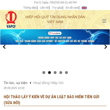
Thứ 6, Ngày 7/8/2026 [06:11:46] PM
Thông điệp
Liên hệ
Trợ giúp
Sơ đồ web
HIỆP HỘI QUỸ TÍN DỤNG NHÂN DÂN
VIỆT NAM
Tin tức, sự kiện
Hoạt động Hiệp hội
29.08.2025 14:30
HỘI THẢO LẤY Ý KIẾN VỀ DỰ ÁN LUẬT BẢO HIỂM TIỀN GỬI
(SỬA ĐỔI)