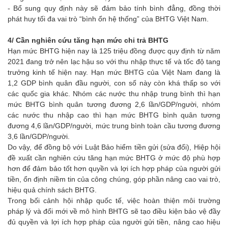
- Bổ sung quy định này sẽ đảm bảo tính bình đẳng, đồng thời
phát huy tối đa vai trò “bình ổn hệ thống” của BHTG Việt Nam.
4/ Cần nghiên cứu tăng hạn mức chi trả BHTG
Hạn mức BHTG hiện nay là 125 triệu đồng được quy định từ năm
2021 đang trở nên lạc hậu so với thu nhập thực tế và tốc độ tang
trưởng kinh tế hiện nay. Hạn mức BHTG của Việt Nam đang là
1,2 GDP bình quân đầu người, con số này còn khá thấp so với
các quốc gia khác. Nhóm các nước thu nhập trung bình thì hạn
mức BHTG bình quân tương đương 2,6 lần/GDP/người, nhóm
các nước thu nhập cao thì hạn mức BHTG bình quân tương
đương 4,6 lần/GDP/người, mức trung bình toàn cầu tương đương
3,6 lần/GDP/người.
Do vậy, để đồng bộ với Luật Bảo hiểm tiền gửi (sửa đổi), Hiệp hội
đề xuất cần nghiên cứu tăng hạn mức BHTG ở mức độ phù hợp
hơn để đảm bảo tốt hơn quyền và lợi ích hợp pháp của người gửi
tiền, ổn định niềm tin của công chúng, góp phần nâng cao vai trò,
hiệu quả chính sách BHTG.
Trong bối cảnh hội nhập quốc tế, việc hoàn thiện môi trường
pháp lý và đổi mới về mô hình BHTG sẽ tạo điều kiện bảo vệ đầy
đủ quyền và lợi ích hợp pháp của người gửi tiền, nâng cao hiệu