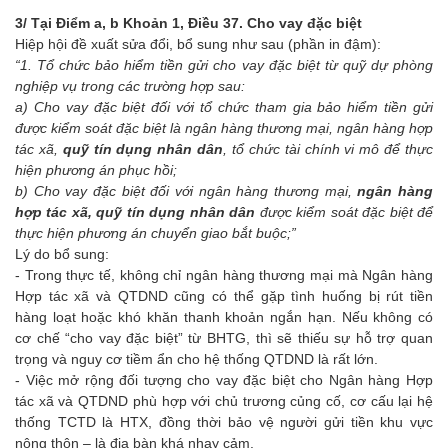
3/ Tại Điểm a, b Khoản 1, Điều 37. Cho vay đặc biệt
Hiệp hội đề xuất sửa đổi, bổ sung như sau (phần in đậm):
“1. Tổ chức bảo hiểm tiền gửi cho vay đặc biệt từ quỹ dự phòng
nghiệp vụ trong các trường hợp sau:
a) Cho vay đặc biệt đối với tổ chức tham gia bảo hiểm tiền gửi
được kiểm soát đặc biệt là ngân hàng thương mại, ngân hàng hợp
tác xã,
quỹ tín dụng nhân dân
, tổ chức tài chính vi mô để thực
hiện phương án phục hồi;
b) Cho vay đặc biệt đối với ngân hàng thương mại,
ngân hàng
hợp tác xã, quỹ tín dụng nhân dân
được kiểm soát đặc biệt để
thực hiện phương án chuyển giao bắt buộc;”
Lý do bổ sung:
- Trong thực tế, không chỉ ngân hàng thương mại mà Ngân hàng
Hợp tác xã và QTDND cũng có thể gặp tình huống bị rút tiền
hàng loạt hoặc khó khăn thanh khoản ngắn hạn. Nếu không có
cơ chế “cho vay đặc biệt” từ BHTG, thì sẽ thiếu sự hỗ trợ quan
trọng và nguy cơ tiềm ẩn cho hệ thống QTDND là rất lớn.
- Việc mở rộng đối tượng cho vay đặc biệt cho Ngân hàng Hợp
tác xã và QTDND phù hợp với chủ trương củng cố, cơ cấu lại hệ
thống TCTD là HTX, đồng thời bảo vệ người gửi tiền khu vực
nông thôn – là địa bàn khá nhạy cảm.