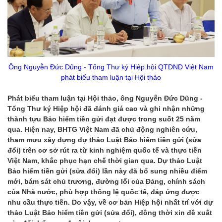
Ông Nguyễn Đức Dũng - Tổng Thư ký Hiệp hội QTDND Việt Nam
phát biểu tham luận tại Hội thảo
Phát biểu tham luận tại Hội thảo, ông Nguyễn Đức Dũng -
Tổng Thư ký Hiệp hội đã đánh giá cao và ghi nhận những
thành tựu Bảo hiểm tiền gửi đạt được trong suốt 25 năm
qua. Hiện nay, BHTG Việt Nam đã chủ động nghiên cứu,
tham mưu xây dựng dự thảo Luật Bảo hiểm tiền gửi (sửa
đổi) trên cơ sở rút ra từ kinh nghiệm quốc tế và thực tiễn
Việt Nam, khắc phục hạn chế thời gian qua. Dự thảo Luật
Bảo hiểm tiền gửi (sửa đổi) lần này đã bổ sung nhiều điểm
mới, bám sát chủ trương, đường lối của Đảng, chính sách
của Nhà nước, phù hợp thông lệ quốc tế, đáp ứng được
nhu cầu thực tiễn. Do vậy, về cơ bản Hiệp hội nhất trí với dự
thảo Luật Bảo hiểm tiền gửi (sửa đổi), đồng thời xin đề xuất