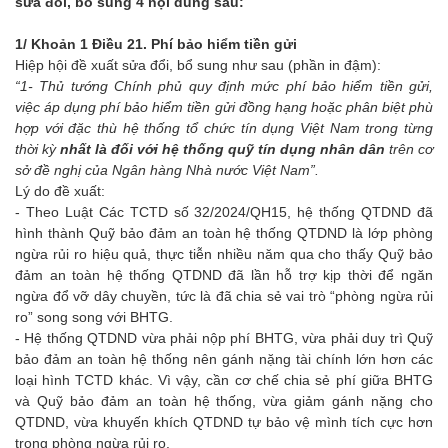
sửa đổi, bổ sung 4 nội dung sau:
1/ Khoản 1 Điều 21. Phí bảo hiểm tiền gửi
Hiệp hội đề xuất sửa đổi, bổ sung như sau (phần in đậm):
“1- Thủ tướng Chính phủ quy định mức phí bảo hiểm tiền gửi,
việc áp dụng phí bảo hiểm tiền gửi đồng hạng hoặc phân biệt phù
hợp với đặc thù hệ thống tổ chức tín dụng Việt Nam trong từng
thời kỳ
nhất là đối với hệ thống quỹ tín dụng nhân dân
trên cơ
sở đề nghị của Ngân hàng Nhà nước Việt Nam”.
Lý do đề xuất:
- Theo Luật Các TCTD số 32/2024/QH15, hệ thống QTDND đã
hình thành Quỹ bảo đảm an toàn hệ thống QTDND là lớp phòng
ngừa rủi ro hiệu quả, thực tiễn nhiều năm qua cho thấy Quỹ bảo
đảm an toàn hệ thống QTDND đã lần hỗ trợ kịp thời để ngăn
ngừa đổ vỡ dây chuyền, tức là đã chia sẻ vai trò “phòng ngừa rủi
ro” song song với BHTG.
- Hệ thống QTDND vừa phải nộp phí BHTG, vừa phải duy trì Quỹ
bảo đảm an toàn hệ thống nên gánh nặng tài chính lớn hơn các
loại hình TCTD khác. Vì vậy, cần cơ chế chia sẻ phí giữa BHTG
và Quỹ bảo đảm an toàn hệ thống, vừa giảm gánh nặng cho
QTDND, vừa khuyến khích QTDND tự bảo vệ mình tích cực hơn
trong phòng ngừa rủi ro.