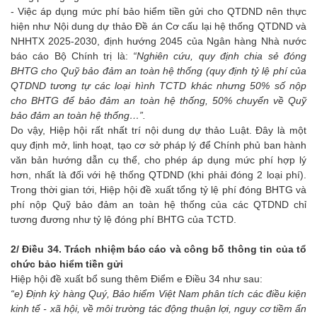
- Việc áp dụng mức phí bảo hiểm tiền gửi cho QTDND nên thực
hiện như Nội dung dự thảo Đề án Cơ cấu lại hệ thống QTDND và
NHHTX 2025-2030, định hướng 2045 của Ngân hàng Nhà nước
báo cáo Bộ Chính trị là:
“Nghiên cứu, quy định chia sẻ đóng
BHTG cho Quỹ bảo đảm an toàn hệ thống (quy định tỷ lệ phí của
QTDND tương tự các loại hình TCTD khác nhưng 50% số nộp
cho BHTG để bảo đảm an toàn hệ thống, 50% chuyển về Quỹ
bảo đảm an toàn hệ thống…”.
Do vậy, Hiệp hội rất nhất trí nội dung dự thảo Luật. Đây là một
quy định mở, linh hoạt, tạo cơ sở pháp lý để Chính phủ ban hành
văn bản hướng dẫn cụ thể, cho phép áp dụng mức phí hợp lý
hơn, nhất là đối với hệ thống QTDND (khi phải đóng 2 loại phí).
Trong thời gian tới, Hiệp hội đề xuất tổng tỷ lệ phí đóng BHTG và
phí nộp Quỹ bảo đảm an toàn hệ thống của các QTDND chỉ
tương đương như tỷ lệ đóng phí BHTG của TCTD.
2/ Điều 34. Trách nhiệm báo cáo và công bố thông tin của tổ
chức bảo hiểm tiền gửi
Hiệp hội đề xuất bổ sung thêm Điểm e Điều 34 như sau:
“e) Định kỳ hàng Quý, Bảo hiểm Việt Nam phân tích các điều kiện
kinh tế - xã hội, về môi trường tác động thuận lợi, nguy cơ tiềm ẩn