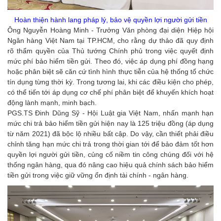
Hoàn thiện hành lang pháp lý, bảo vệ quyền lợi người gửi tiền
Ông Nguyễn Hoàng Minh - Trưởng Văn phòng đại diện Hiệp hội
Ngân hàng Việt Nam tại TP.HCM, cho rằng dự thảo đã quy định
rõ thẩm quyền của Thủ tướng Chính phủ trong việc quyết định
mức phí bảo hiểm tiền gửi. Theo đó, việc áp dụng phí đồng hạng
hoặc phân biệt sẽ căn cứ tình hình thực tiễn của hệ thống tổ chức
tín dụng từng thời kỳ. Trong tương lai, khi các điều kiện cho phép,
có thể tiến tới áp dụng cơ chế phí phân biệt để khuyến khích hoạt
động lành mạnh, minh bạch.
PGS.TS Đinh Dũng Sỹ - Hội Luật gia Việt Nam, nhấn mạnh hạn
mức chi trả bảo hiểm tiền gửi hiện nay là 125 triệu đồng (áp dụng
từ năm 2021) đã bộc lộ nhiều bất cập. Do vậy, cần thiết phải điều
chỉnh tăng hạn mức chi trả trong thời gian tới để bảo đảm tốt hơn
quyền lợi người gửi tiền, củng cố niềm tin công chúng đối với hệ
thống ngân hàng, qua đó nâng cao hiệu quả chính sách bảo hiểm
tiền gửi trong việc giữ vững ổn định tài chính - ngân hàng.