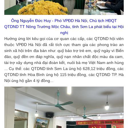
Ông Nguyễn Đức Huy - Phó VPĐD Hà Nội, Chủ tịch HĐQT
QTDND TT Nông Trường Mộc Châu, tỉnh Sơn La phát biểu tại Hội
nghị
Hưởng ứng lời kêu gọi của cơ quan các cấp, các QTDND hội viên
thuộc VPĐD Hà Nội đã rất tích cực tham gia các phong trào an
sinh xã hội trên địa bàn như: quỹ bảo trợ trẻ em, quỹ ngày vì Biển
đảo, quỹ đền ơn đáp nghĩa, quỹ nạn nhân chất độc màu da cam,
tài trợ xây dựng nhà đại đoàn kết, nuôi bà mẹ Việt Nam anh hùng
... Cụ thể: các QTDND tỉnh Sơn La ủng hộ 628,12 triệu đồng, các
QTDND tỉnh Hòa Bình ủng hộ 115 triệu đồng, các QTDND TP. Hà
Nội ủng hộ gần 4 tỷ đồng...