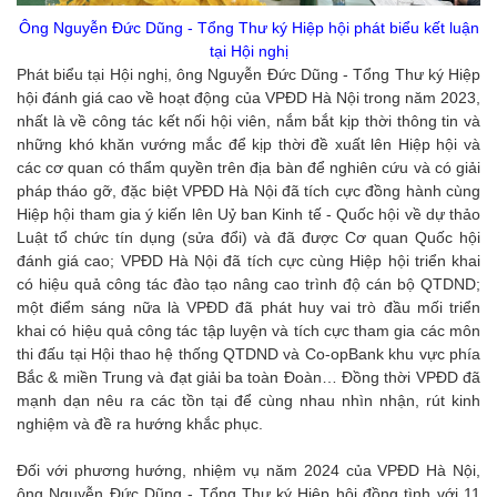
Ông Nguyễn Đức Dũng - Tổng Thư ký Hiệp hội phát biểu kết luận
tại Hội nghị
Phát biểu tại Hội nghị, ông Nguyễn Đức Dũng - Tổng Thư ký Hiệp
hội đánh giá cao về hoạt động của VPĐD Hà Nội trong năm 2023,
nhất là về công tác kết nối hội viên, nắm bắt kịp thời thông tin và
những khó khăn vướng mắc để kịp thời đề xuất lên Hiệp hội và
các cơ quan có thẩm quyền trên địa bàn để nghiên cứu và có giải
pháp tháo gỡ, đặc biệt VPĐD Hà Nội đã tích cực đồng hành cùng
Hiệp hội tham gia ý kiến lên Uỷ ban Kinh tế - Quốc hội về dự thảo
Luật tổ chức tín dụng (sửa đổi) và đã được Cơ quan Quốc hội
đánh giá cao; VPĐD Hà Nội đã tích cực cùng Hiệp hội triển khai
có hiệu quả công tác đào tạo nâng cao trình độ cán bộ QTDND;
một điểm sáng nữa là VPĐD đã phát huy vai trò đầu mối triển
khai có hiệu quả công tác tập luyện và tích cực tham gia các môn
thi đấu tại Hội thao hệ thống QTDND và Co-opBank khu vực phía
Bắc & miền Trung và đạt giải ba toàn Đoàn… Đồng thời VPĐD đã
mạnh dạn nêu ra các tồn tại để cùng nhau nhìn nhận, rút kinh
nghiệm và đề ra hướng khắc phục.
Đối với phương hướng, nhiệm vụ năm 2024 của VPĐD Hà Nội,
ông Nguyễn Đức Dũng - Tổng Thư ký Hiệp hội đồng tình với 11