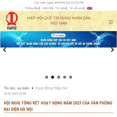
Chủ nhật, Ngày 9/8/2026 [02:24:39] PM
Thông điệp
Liên hệ
Trợ giúp
Sơ đồ web
HIỆP HỘI QUỸ TÍN DỤNG NHÂN DÂN
VIỆT NAM
Tin tức, sự kiện
Hoạt động Hiệp hội
25.01.2024 10:49
HỘI NGHỊ TỔNG KẾT HOẠT ĐỘNG NĂM 2023 CỦA VĂN PHÒNG
ĐẠI DIỆN HÀ NỘI