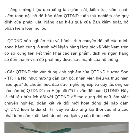
- Tăng cường hiệu quả công tác giám sát, kiểm tra, kiểm soát,
kiểm toán nội bộ để bảo đảm QTDND tuân thủ nghiêm các quy
định của pháp luật. Nâng cao hiệu quả của Ban kiểm soát, bộ
phận kiểm toán nội bộ;
- QTDND nên nghiên cứu về hành trình chuyển đổi số của mình
song hành cùng lộ trình với Ngân hàng Hợp tác xã Việt Nam trên
cơ sở cùng liên kết triển khai các sản phẩm, dịch vụ ngân hàng
số đến thành viên để phát huy được sức mạnh của hệ thống.
- Các QTDND cần vận dụng kinh nghiệm của QTDND Hương Sơn
- TP. Hà Nội như: hướng dẫn cán bộ, nhân viên hiểu và thực hiện
hiệu quả “Bộ chuẩn mực đạo đức, nghề nghiệp và quy tắc ứng xử
của cán bộ QTDND” mà Hiệp hội đã tư vấn đến các QTDND. Đây
là tài liệu hữu ích đối với QTDND để tạo dựng đội ngũ làm việc
chuyên nghiệp, đoàn kết và đổi mới hoạt động để bảo đảm
QTDND luôn là địa chỉ tin cậy và đáp ứng kịp thời các nhu cầu
phát triển sản xuất, kinh doanh và dịch vụ của thành viên.