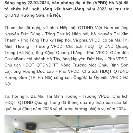
Sáng ngày 22/01/2024, Văn phòng đại diện (VPĐD) Hà Nội đã
tổ chức hội nghị tổng kết hoạt động năm 2023 tại trụ sở
QTDND Hương Sơn, Hà Nội.
Tham dự hội nghị, về phía Hiệp hội QTDND Việt Nam có ông
Nguyễn Đức Dũng - Tổng Thư ký Hiệp hội, bà Nguyễn Thị Kim
Thanh - Phó Tổng Thư ký Hiệp hội. Về phía VPĐD, có bà Mai Thị
Minh Hương - Trưởng VPĐD, Chủ tịch HĐQT QTDND Quang
Trung (Hà Nội), ông Đặng Quang Thắng - Phó VPĐD, Giám đốc
Co-opBank chi nhánh Hà Tây, ông Nguyễn Đức Huy - Phó VPĐD,
Chủ tịch HĐQT QTDND TT Nông Trường Mộc Châu (tỉnh Sơn
La), ông Vương Đức Lập - Phó VPĐD, Chủ tịch HĐQT QTDND
Hương Sơn (TP. Hà Nội) cùng các Ông/Bà là Ủy viên VPĐD Hà
Nội.
Tại hội nghị, Bà Mai Thị Minh Hương - Trưởng VPĐD, Chủ tịch
HĐQT QTDND Quang Trung đã thông qua dự thảo báo cáo kết
quả hoạt động năm 2023 và phương hướng nhiệm vụ năm 2024.