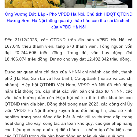
Ông Vương Đức Lập - Phó VPĐD Hà Nội, Chủ tịch HĐQT QTDND
Hương Sơn, Hà Nội thông qua dự thảo báo cáo thu chi tài chính
của VPĐD Hà Nội
Đến 31/12/2023, các QTDND trên địa bàn VPĐD Hà Nội có
167.045 triệu thành viên, tăng 678 thành viên. Tổng nguồn vốn
đạt 20.244.606 triệu đồng. Trong đó, vốn huy động đạt
18.406.074 triệu đồng. Dư nợ cho vay đạt 12.492.342 triệu đồng.
Được sự quan tâm chỉ đạo của NHNN chi nhánh các tỉnh, thành
phố (Hà Nội, Sơn La và Hòa Bình), Co-opBank (hội sở và các chi
nhánh), Hiệp hội QTDND Việt Nam, VPĐD Hà Nội đã chủ động
nắm bắt thông tin, cập nhật các văn bản chỉ đạo từ NHNN, các
văn bản hướng dẫn của Hiệp hội và kịp thời triển khai tới các
QTDND trên địa bàn. Đồng thời trong năm 2023, các đồng chí Ủy
viên VPĐD Hà Nội thường xuyên trao đổi thông tin, chia sẻ kinh
nghiệm trong hoạt động đặc biệt là các rủi ro thường gặp trong
hoạt động cho vay, công tác an toàn kho quỹ, các giải pháp nâng
cao hiệu quả trong quản trị điều hành … nhằm tạo điều kiện cho
các QTDND trong địa bàn hoạt động an toàn và hiệu quả hơn.