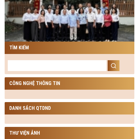
TÌM KIẾM
CÔNG NGHỆ THÔNG TIN
DANH SÁCH QTDND
THƯ VIỆN ẢNH