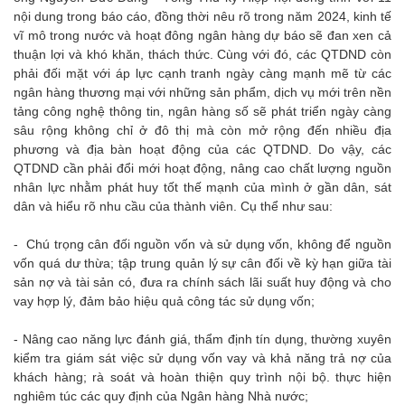
nội dung trong báo cáo, đồng thời nêu rõ trong năm 2024, kinh tế
vĩ mô trong nước và hoạt đông ngân hàng dự báo sẽ đan xen cả
thuận lợi và khó khăn, thách thức. Cùng với đó, các QTDND còn
phải đối mặt với áp lực cạnh tranh ngày càng mạnh mẽ từ các
ngân hàng thương mại với những sản phẩm, dịch vụ mới trên nền
tảng công nghệ thông tin, ngân hàng số sẽ phát triển ngày càng
sâu rộng không chỉ ở đô thị mà còn mở rộng đến nhiều địa
phương và địa bàn hoạt động của các QTDND. Do vậy, các
QTDND cần phải đổi mới hoạt động, nâng cao chất lượng nguồn
nhân lực nhằm phát huy tốt thế mạnh của mình ở gần dân, sát
dân và hiểu rõ nhu cầu của thành viên. Cụ thể như sau:
- Chú trọng cân đối nguồn vốn và sử dụng vốn, không để nguồn
vốn quá dư thừa; tập trung quản lý sự cân đối về kỳ hạn giữa tài
sản nợ và tài sản có, đưa ra chính sách lãi suất huy động và cho
vay hợp lý, đảm bảo hiệu quả công tác sử dụng vốn;
- Nâng cao năng lực đánh giá, thẩm định tín dụng, thường xuyên
kiểm tra giám sát việc sử dụng vốn vay và khả năng trả nợ của
khách hàng; rà soát và hoàn thiện quy trình nội bộ. thực hiện
nghiêm túc các quy định của Ngân hàng Nhà nước;