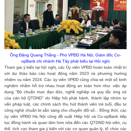
Ông Đặng Quang Thắng - Phó VPĐD Hà Nội, Giám đốc Co-
opBank chi nhánh Hà Tây phát biểu tại Hội nghị
Tham gia ý kiến tại hội nghị, các Ủy viên VPĐD hoàn toàn nhất trí
với dự thảo báo cáo hoạt động năm 2023 và phương hướng
nhiệm vụ năm 2024. Các ủy viên VPĐD cũng chia sẻ một số kinh
nghiệm nhằm hỗ trợ nhau hoạt động an toàn hơn như: việc áp
dụng “Bộ chuẩn mực đạo đức, nghề nghiệp và quy tắc ứng xử
của cán bộ QTDND” do Hiệp hội phát hành, thành lập nhóm tư
vấn pháp luật, các chính sách thu hút thành viên trẻ tuổi, đầu tư
công nghệ chuẩn bị sẵn sàng cho chuyển đổi số... Đồng thời, các
ủy viên VPĐD Hà Nội cũng đề xuất Hiệp hội và Co-opBank tiếp
tục đồng hành và quan tâm hơn nữa đến các QTDND hội viên, cụ
thể: tích cực tham gia ý kiến với các cơ quan quản lý, tổ chức các