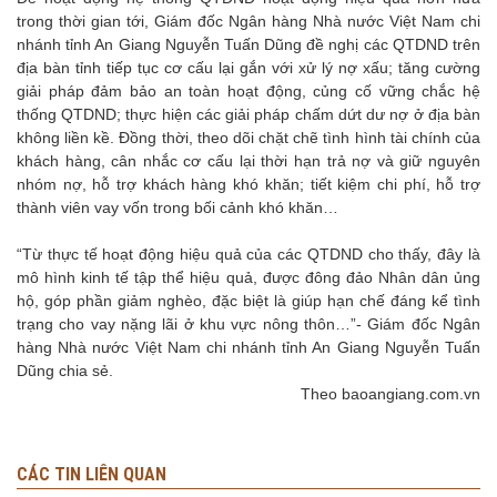
trong thời gian tới, Giám đốc Ngân hàng Nhà nước Việt Nam chi
nhánh tỉnh An Giang Nguyễn Tuấn Dũng đề nghị các QTDND trên
địa bàn tỉnh tiếp tục cơ cấu lại gắn với xử lý nợ xấu; tăng cường
giải pháp đảm bảo an toàn hoạt động, củng cố vững chắc hệ
thống QTDND; thực hiện các giải pháp chấm dứt dư nợ ở địa bàn
không liền kề. Đồng thời, theo dõi chặt chẽ tình hình tài chính của
khách hàng, cân nhắc cơ cấu lại thời hạn trả nợ và giữ nguyên
nhóm nợ, hỗ trợ khách hàng khó khăn; tiết kiệm chi phí, hỗ trợ
thành viên vay vốn trong bối cảnh khó khăn…
“Từ thực tế hoạt động hiệu quả của các QTDND cho thấy, đây là
mô hình kinh tế tập thể hiệu quả, được đông đảo Nhân dân ủng
hộ, góp phần giảm nghèo, đặc biệt là giúp hạn chế đáng kể tình
trạng cho vay nặng lãi ở khu vực nông thôn…”- Giám đốc Ngân
hàng Nhà nước Việt Nam chi nhánh tỉnh An Giang Nguyễn Tuấn
Dũng chia sẻ.
Theo baoangiang.com.vn
CÁC TIN LIÊN QUAN