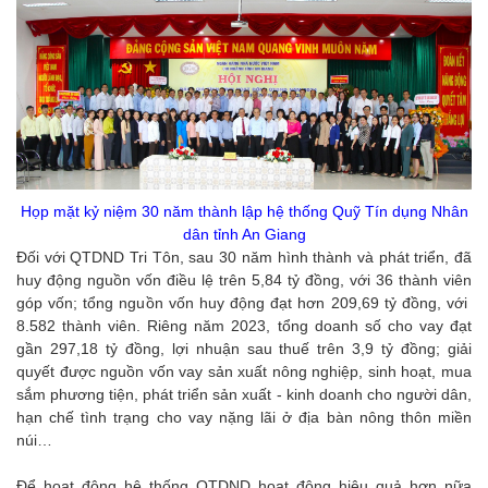
Họp mặt kỷ niệm 30 năm thành lập hệ thống Quỹ Tín dụng Nhân
dân tỉnh An Giang
Đối với QTDND Tri Tôn, sau 30 năm hình thành và phát triển, đã
huy động nguồn vốn điều lệ trên 5,84 tỷ đồng, với 36 thành viên
góp vốn; tổng nguồn vốn huy động đạt hơn 209,69 tỷ đồng, với
8.582 thành viên. Riêng năm 2023, tổng doanh số cho vay đạt
gần 297,18 tỷ đồng, lợi nhuận sau thuế trên 3,9 tỷ đồng; giải
quyết được nguồn vốn vay sản xuất nông nghiệp, sinh hoạt, mua
sắm phương tiện, phát triển sản xuất - kinh doanh cho người dân,
hạn chế tình trạng cho vay nặng lãi ở địa bàn nông thôn miền
núi…
Để hoạt động hệ thống QTDND hoạt động hiệu quả hơn nữa