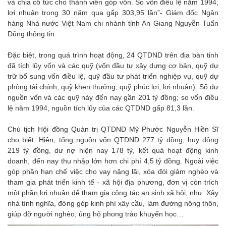
và chia cổ tức cho thành viên góp vốn. So vốn điều lệ năm 1994,
lợi nhuận trong 30 năm qua gấp 303,95 lần”- Giám đốc Ngân
hàng Nhà nước Việt Nam chi nhánh tỉnh An Giang Nguyễn Tuấn
Dũng thông tin.
Đặc biệt, trong quá trình hoạt động, 24 QTDND trên địa bàn tỉnh
đã tích lũy vốn và các quỹ (vốn đầu tư xây dựng cơ bản, quỹ dự
trữ bổ sung vốn điều lệ, quỹ đầu tư phát triển nghiệp vụ, quỹ dự
phòng tài chính, quỹ khen thưởng, quỹ phúc lợi, lợi nhuận). Số dư
nguồn vốn và các quỹ này đến nay gần 201 tỷ đồng; so vốn điều
lệ năm 1994, nguồn tích lũy của các QTDND gấp 81,3 lần.
Chủ tịch Hội đồng Quản trị QTDND Mỹ Phước Nguyễn Hiền Sĩ
cho biết: Hiện, tổng nguồn vốn QTDND 277 tỷ đồng, huy động
219 tỷ đồng, dư nợ hiện nay 178 tỷ, kết quả hoạt động kinh
doanh, đến nay thu nhập lớn hơn chi phí 4,5 tỷ đồng. Ngoài việc
góp phần hạn chế việc cho vay nặng lãi, xóa đói giảm nghèo và
tham gia phát triển kinh tế - xã hội địa phương, đơn vị còn trích
một phần lợi nhuận để tham gia công tác an sinh xã hội, như: Xây
nhà tình nghĩa, đóng góp kinh phí xây cầu, làm đường nông thôn,
giúp đỡ người nghèo, ủng hộ phong trào khuyến học…