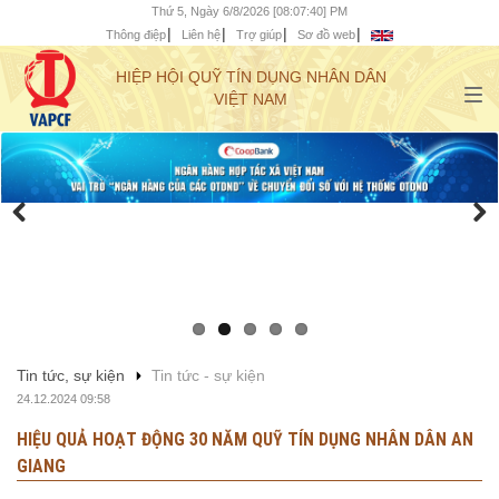
Thứ 5, Ngày 6/8/2026 [08:07:41] PM
Thông điệp
Liên hệ
Trợ giúp
Sơ đồ web
HIỆP HỘI QUỸ TÍN DỤNG NHÂN DÂN
VIỆT NAM
Tin tức, sự kiện
Tin tức - sự kiện
24.12.2024 09:58
HIỆU QUẢ HOẠT ĐỘNG 30 NĂM QUỸ TÍN DỤNG NHÂN DÂN AN
GIANG