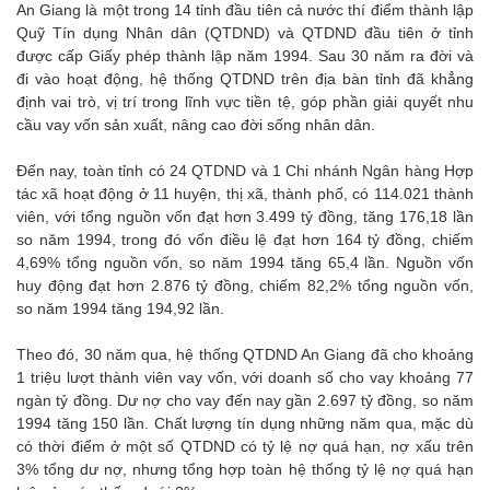
An Giang là một trong 14 tỉnh đầu tiên cả nước thí điểm thành lập
Quỹ Tín dụng Nhân dân (QTDND) và QTDND đầu tiên ở tỉnh
được cấp Giấy phép thành lập năm 1994. Sau 30 năm ra đời và
đi vào hoạt động, hệ thống QTDND trên địa bàn tỉnh đã khẳng
định vai trò, vị trí trong lĩnh vực tiền tệ, góp phần giải quyết nhu
cầu vay vốn sản xuất, nâng cao đời sống nhân dân.
Đến nay, toàn tỉnh có 24 QTDND và 1 Chi nhánh Ngân hàng Hợp
tác xã hoạt động ở 11 huyện, thị xã, thành phố, có 114.021 thành
viên, với tổng nguồn vốn đạt hơn 3.499 tỷ đồng, tăng 176,18 lần
so năm 1994, trong đó vốn điều lệ đạt hơn 164 tỷ đồng, chiếm
4,69% tổng nguồn vốn, so năm 1994 tăng 65,4 lần. Nguồn vốn
huy động đạt hơn 2.876 tỷ đồng, chiếm 82,2% tổng nguồn vốn,
so năm 1994 tăng 194,92 lần.
Theo đó, 30 năm qua, hệ thống QTDND An Giang đã cho khoảng
1 triệu lượt thành viên vay vốn, với doanh số cho vay khoảng 77
ngàn tỷ đồng. Dư nợ cho vay đến nay gần 2.697 tỷ đồng, so năm
1994 tăng 150 lần. Chất lượng tín dụng những năm qua, mặc dù
có thời điểm ở một số QTDND có tỷ lệ nợ quá hạn, nợ xấu trên
3% tổng dư nợ, nhưng tổng hợp toàn hệ thống tỷ lệ nợ quá hạn