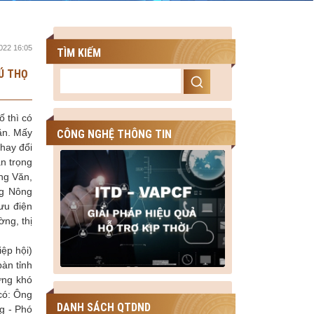
022 16:05
TÌM KIẾM
Ú THỌ
ố thì có
hăn. Mấy
CÔNG NGHỆ THÔNG TIN
thay đổi
an trọng
ồng Văn,
ng Nông
ưu điện
ng, thị
ệp hội)
àn tỉnh
ững khó
có: Ông
DANH SÁCH QTDND
g - Phó