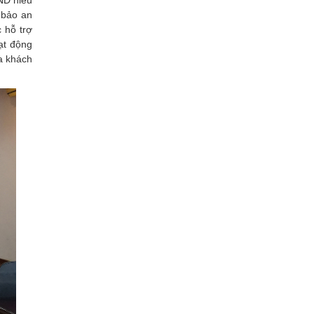
ND hiểu
 bảo an
 hỗ trợ
ạt động
a khách