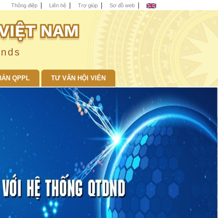
Thông điệp
Liên hệ
Trợ giúp
Sơ đồ web
unds
BẢN QPPL
TƯ VẤN HỘI VIÊN