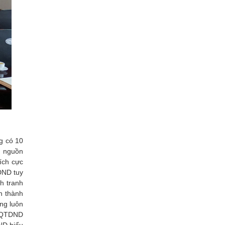
g có 10
g nguồn
ích cực
DND tuy
h tranh
n thành
ng luôn
g QTDND