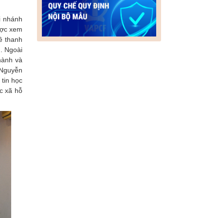
i nhánh
ược xem
ề thanh
. Ngoài
hành và
 Nguyễn
tin học
c xã hỗ