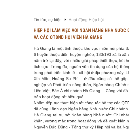
Tin tức, sự kiện
Hoạt động Hiệp hội
HIỆP HỘI LÀM VIỆC VỚI NGÂN HÀNG NHÀ NƯỚC
VÀ CÁC QTDND HỘI VIÊN HÀ GIANG
Hà Giang là một tỉnh thuộc khu vực miền núi phía B
6 huyện thuộc diện huyện nghèo; 133/193 xã là xã v
năm trở lại đây, với nhiều giải pháp thiết thực, kết
tích cực. Trong đó, nguồn vốn tín dụng của hệ thốn
trong phát triển kinh tế - xã hội ở địa phương này
Xín Mần, Hoàng Su Phì… ở đâu cũng có thể gặp 
nghiệp và Phát triển nông thôn, Ngân hàng Chính
Liên Việt; Bắc Á chi nhánh Hà Giang… Cùng với đó 
trấn hoạt động rất hiệu quả.
Nhằm tiếp tục thực hiện tốt công tác hỗ trợ các 
đã cùng Lãnh đạo Ngân hàng Nhà nước Chi nhánh tỉ
Hà Giang tại trụ sở Ngân hàng Nhà nước Chi nhán
khăn, vướng mắc trong hoạt động và đề xuất kiến 
Nguyễn Đức Dũng - Tổng thư ký Hiệp hội và bà Ngu