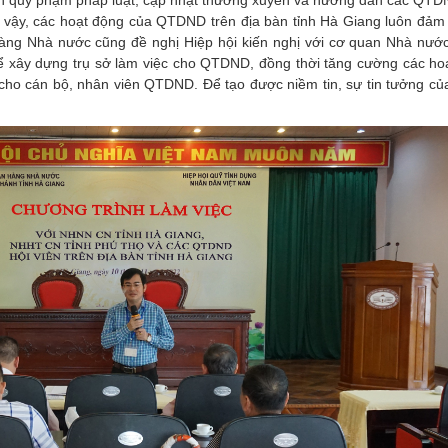
ản quy phạm pháp luật, cập nhật thường xuyên và hướng dẫn các QTD
 vậy, các hoạt động của QTDND trên địa bàn tỉnh Hà Giang luôn đảm
 hàng Nhà nước cũng đề nghị Hiệp hội kiến nghị với cơ quan Nhà nước
 để xây dựng trụ sở làm việc cho QTDND, đồng thời tăng cường các ho
 cho cán bộ, nhân viên QTDND. Để tạo được niềm tin, sự tin tưởng củ