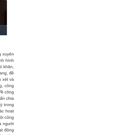
g xuyên
nh hình
ó khăn,
ang, đề
 xét và
ng, công
Về công
uấn chia
ý trong
các hoạt
ội cũng
à người
ạt động