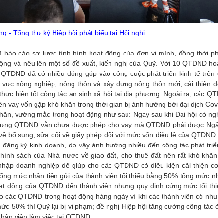
- Tổng thư ký Hiệp hội phát biểu tại Hội nghị
ã báo cáo sơ lược tình hình hoạt động của đơn vị mình, đồng thời p
ộng và nêu lên một số đề xuất, kiến nghị của Quỹ. Với 10 QTDND ho
 QTDND đã có nhiều đóng góp vào công cuộc phát triển kinh tế trên 
h vực nông nghiệp, nông thôn và xây dựng nông thôn mới, cải thiện đ
 thực hiện tốt công tác an sinh xã hội tại địa phương. Ngoài ra, các 
viên vay vốn gặp khó khăn trong thời gian bị ảnh hưởng bởi đại dịch Co
n, vướng mắc trong hoạt động như sau: Ngay sau khi Đại hội có ngh
, nhưng QTDND vẫn chưa được phép cho vay mà QTDND phải được Ng
 về bổ sung, sửa đổi về giấy phép đối với mức vốn điều lệ của QTDND 
 đăng ký kinh doanh, do vậy ảnh hưởng nhiều đến công tác phát triể
ính sách của Nhà nước về giao đất, cho thuê đất nên rất khó khăn
 nhập doanh nghiệp để giúp cho các QTDND có điều kiện cải thiện cơ
 tổng mức nhận tiền gửi của thành viên tối thiểu bằng 50% tổng mức n
oạt động của QTDND đến thành viên nhưng quy định cứng mức tối th
 các QTDND trong hoạt động hàng ngày vì khi các thành viên có nhu 
mức 50% thì Quỹ lại bị vi phạm; đề nghị Hiệp hội tăng cường công tác 
 nhân viên làm việc tại QTDND.