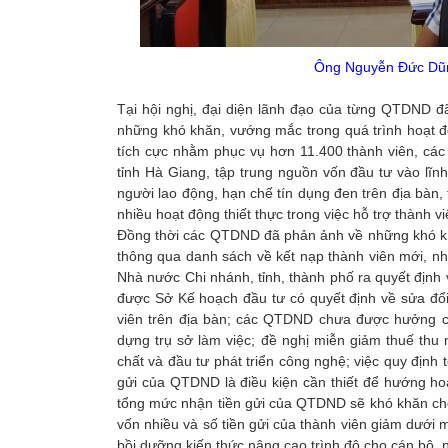
Ông Nguyễn Đức Dũng 
Tại hội nghị, đại diện lãnh đạo của từng QTDND đ
những khó khăn, vướng mắc trong quá trình hoạt đ
tích cực nhằm phục vụ hơn 11.400 thành viên, các
tỉnh Hà Giang, tập trung nguồn vốn đầu tư vào lĩn
người lao động, hạn chế tín dụng đen trên địa bàn,
nhiều hoạt động thiết thực trong việc hỗ trợ thành 
Đồng thời các QTDND đã phản ảnh về những khó khă
thông qua danh sách về kết nạp thành viên mới
Nhà nước Chi nhánh, tỉnh, thành phố ra quyết định
được Sở Kế hoạch đầu tư có quyết định về sửa đổi
viên trên địa bàn; các QTDND chưa được hưởng ch
dựng trụ sở làm việc; đề nghị miễn giảm thuế thu
chất và đầu tư phát triển công nghệ; việc quy định
gửi của QTDND là điều kiện cần thiết để hướng h
tổng mức nhận tiền gửi của QTDND sẽ khó khăn cho
vốn nhiều và số tiền gửi của thành viên giảm dưới 
bồi dưỡng kiến thức nâng cao trình độ cho cán bộ,