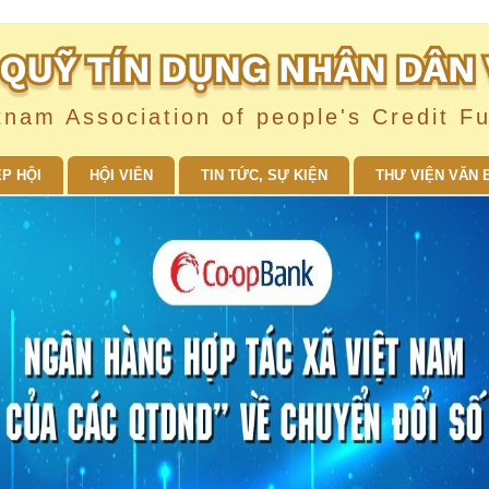
tnam Association of people's Credit F
ỆP HỘI
HỘI VIÊN
TIN TỨC, SỰ KIỆN
THƯ VIỆN VĂN 