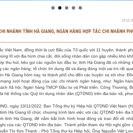
13.12.2
 CHI NHÁNH TỈNH HÀ GIANG, NGÂN HÀNG HỢP TÁC CHI NHÁNH PH
ắc Việt Nam, đồng thời là cực Bắc của Tổ quốc với 11 huyện, thành ph
ùng III với địa hình chia cắt, đời sống nhân dân còn gặp nhiều khó k
 hợp thu hút, kêu gọi các nguồn lực đầu tư, tỉnh Hà Giang đã có những 
g các ngân hàng, tổ chức tín dụng đã và đang đóng một vai trò rất qu
. Lên Hà Giang hôm nay, từ thành phố cho đến các huyện xa xôi như: Đ
mạng lưới hoạt động của các chi nhánh ngân hàng, như: Ngân hà
 sách Xã hội, Ngân hàng TMCP Đầu tư và Phát triển, Công Thương, B
là hệ thống các Quỹ tín dụng nhân dân (QTDND) trên địa bàn xã, phườ
QTDND, ngày 10/11/2022, Ban Tổng thư ký Hiệp hội QTDND Việt Nam (Hi
nh Hà Giang tổ chức chương trình làm việc với các QTDND trên địa b
h tỉnh Hà Giang, để nắm bắt tình hình hoạt động và trao đổi về nh
nghị của các QTDND trên địa bàn. Thành phần tham dự Hội nghị gồm 
yễn Thị Kim Thanh - Phó Tổng thư ký Hiệp hội, Ông Nguyễn Việt Lon