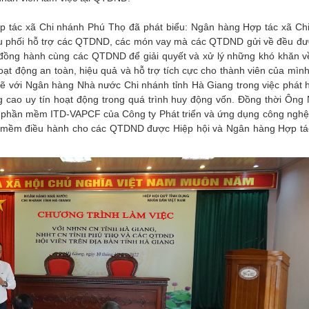
tác xã Chi nhánh Phú Thọ đã phát biểu: Ngân hàng Hợp tác xã Ch
điều phối hỗ trợ các QTDND, các món vay mà các QTDND gửi về đều đ
ôn đồng hành cùng các QTDND để giải quyết và xử lý những khó khăn v
t động an toàn, hiệu quả và hỗ trợ tích cực cho thành viên của mình
ẽ với Ngân hàng Nhà nước Chi nhánh tỉnh Hà Giang trong việc phát 
g cao uy tín hoạt động trong quá trình huy động vốn. Đồng thời Ông
phần mềm ITD-VAPCF của Công ty Phát triển và ứng dụng công nghệ 
hần mềm điều hành cho các QTDND được Hiệp hội và Ngân hàng Hợp tá