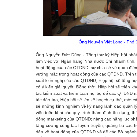
Ông Nguyễn Việt Long - Phó Giám đốc N
Ông Nguyễn Đức Dũng - Tổng thư ký Hiệp hội phát bi
làm việc với Ngân hàng Nhà nước Chi nhánh tỉnh, 
hoạt động của các QTDND, sự chia sẻ về quan điểm
vướng mắc trong hoạt động của các QTDND. Trên ti
xuất kiến nghị của các QTDND, Hiệp hội sẽ tổng h
có ý kiến giải quyết. Đồng thời, Hiệp hội sẽ triển 
tác kiểm soát và kiểm toán nội bộ để các QTDND n
tác đào tạo, Hiệp hội sẽ lên kế hoạch cụ thể, mời c
sẻ những kinh nghiệm về kỹ năng lãnh đạo quản lý
việc triển khai các quy trình thẩm định tín dụng, 
động marketing của QTDND; nâng cao năng lực phân 
tăng cường công tác tuyên truyền, quảng bá các 
dân về hoạt động của QTDND và để các Bộ ngành, 