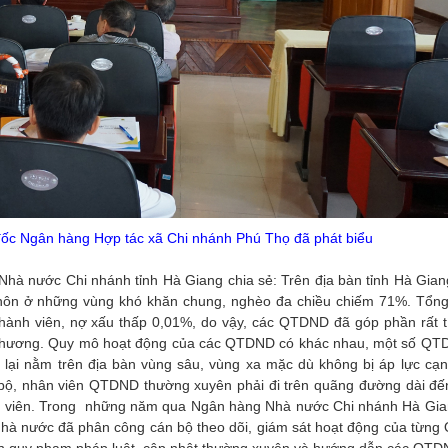
ốc Ngân hàng Hợp tác xã Chi nhánh Phú Thọ đã phát biểu
à nước Chi nhánh tỉnh Hà Giang chia sẻ: Trên địa bàn tỉnh Hà Gian
thôn ở những vùng khó khăn chung, nghèo đa chiều chiếm 71%. Tổn
 thành viên, nợ xấu thấp 0,01%, do vậy, các QTDND đã góp phần rất t
 địa phương. Quy mô hoạt động của các QTDND có khác nhau, một số QT
ại nằm trên địa bàn vùng sâu, vùng xa mặc dù không bị áp lực cạn
n bộ, nhân viên QTDND thường xuyên phải đi trên quãng đường dài đế
ành viên. Trong những năm qua Ngân hàng Nhà nước Chi nhánh Hà Gia
Nhà nước đã phân công cán bộ theo dõi, giám sát hoạt động của từn