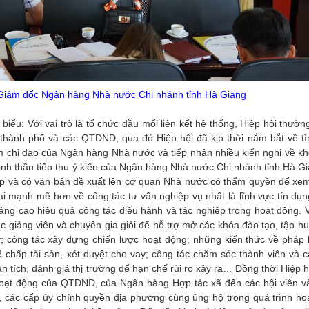
gân hàng Nhà nước Chi nhánh tỉnh Hà Giang
ểu: Với vai trò là tổ chức đầu mối liên kết hệ thống, Hiệp hội thườn
thành phố và các QTDND, qua đó Hiệp hội đã kịp thời nắm bắt về tì
 chỉ đạo của Ngân hàng Nhà nước và tiếp nhận nhiều kiến nghị về kh
nh thần tiếp thu ý kiến của Ngân hàng Nhà nước Chi nhánh tỉnh Hà Gi
ợp và có văn bản đề xuất lên cơ quan Nhà nước có thẩm quyền để xem
khai mạnh mẽ hơn về công tác tư vấn nghiệp vụ nhất là lĩnh vực tín dụ
âng cao hiệu quả công tác điều hành và tác nghiệp trong hoạt động. 
ác giảng viên và chuyên gia giỏi để hỗ trợ mở các khóa đào tạo, tập h
; công tác xây dựng chiến lược hoạt động; những kiến thức về pháp l
thế chấp tài sản, xét duyệt cho vay; công tác chăm sóc thành viên và 
tích, đánh giá thị trường để hạn chế rủi ro xảy ra… Đồng thời Hiệp h
hoạt động của QTDND, của Ngân hàng Hợp tác xã đến các hội viên v
các cấp ủy chính quyền địa phương cùng ủng hộ trong quá trình ho