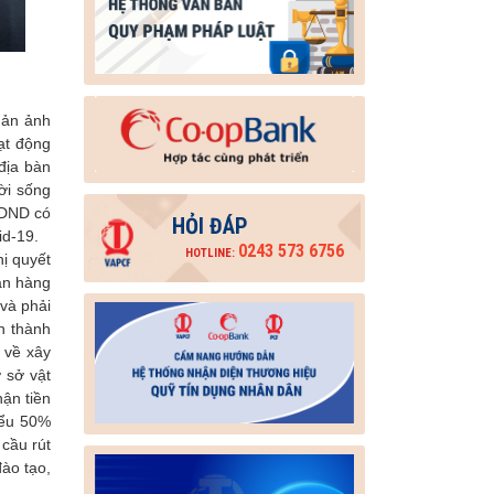
hản ảnh
ạt động
địa bàn
ời sống
QTDND có
HỎI ĐÁP
vid-19.
0243 573 6756
HOTLINE:
ị quyết
ân hàng
và phải
n thành
 về xây
 sở vật
hận tiền
iểu 50%
cầu rút
đào tạo,