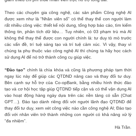
Theo các chuyên gia công nghệ, các sản phẩm Công nghệ AI
được xem như là “Nhân viên số” có thể thay thế con người làm
rất nhiều công việc: thiết kế nội dung, tổng hợp báo cáo, tìm kiếm
thông tin, phân tích dữ liệu… Tuy nhiên, có 03 phạm trù mà AI
không thể thay thế được con người chính là: tư duy tò mò trước
các vấn đề, trí tuệ sáng tạo và trí tuệ cảm xúc. Vì vậy, thay vì
chúng ta phụ thuộc vào công nghệ AI thì chúng ta hãy học cách
sử dụng AI để nó trở thành công cụ giúp việc.
“Đào tạo”
chính là chìa khóa và cũng là phương pháp tạm thời
ngay lúc này để giúp các QTDND nâng cao và thay đổi tư duy.
Bên cạnh sự hỗ trợ của Co-opBank, bằng nhiều hình thức đào
tạo và cơ hội học tập giúp QTDND tiếp cận và có thể vận dụng AI
vào hoạt động hàng ngày dựa trên các nền tảng có sẵn (Chat
GPT…). Đào tạo dành riêng đối với người lãnh đạo QTDND để
thay đổi tư duy, xem xét công việc nào cần công nghệ AI; Đào tạo
đối với nhân viên trở thành những con người có khả năng xử lý
“đa nhiệm”.
Hà Trần.