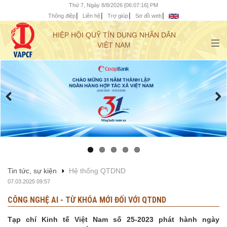
Thứ 7, Ngày 8/8/2026 [06:07:17] PM
Thông điệp
Liên hệ
Trợ giúp
Sơ đồ web
HIỆP HỘI QUỸ TÍN DỤNG NHÂN DÂN
VIỆT NAM
Tin tức, sự kiện
Hệ thống QTDND
07.03.2025 09:57
CÔNG NGHỆ AI - TỪ KHÓA MỚI ĐỐI VỚI QTDND
Tạp chí Kinh tế Việt Nam số 25-2023 phát hành ngày