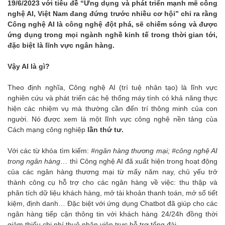
19/6/2023 với tiêu đề “Ứng dụng và phát triển mạnh mẽ công
nghệ AI, Việt Nam đang đứng trước nhiều cơ hội” chỉ ra rằng
Công nghệ AI là công nghệ đột phá, sẽ chiếm sóng và được
ứng dụng trong mọi ngành nghề kinh tế trong thời gian tới,
đặc biệt là lĩnh vực ngân hàng.
Vậy AI là gì?
Theo định nghĩa, Công nghệ AI (trí tuệ nhân tạo) là lĩnh vực
nghiên cứu và phát triển các hệ thống máy tính có khả năng thực
hiện các nhiệm vụ mà thường cần đến trí thông minh của con
người. Nó được xem là một lĩnh vực công nghệ nền tảng của
Cách mạng công nghiệp
lần thứ tư.
Với các từ khóa tìm kiếm:
#ngân hàng thương mại; #công nghệ AI
trong ngân hàng
… thì Công nghệ AI đã xuất hiện trong hoạt động
của các ngân hàng thương mại từ mấy năm nay, chủ yếu trở
thành công cụ hỗ trợ cho các ngân hàng về việc: thu thập và
phân tích dữ liệu khách hàng, mở tài khoản thanh toán, mở sổ tiết
kiệm, định danh… Đặc biệt với ứng dụng Chatbot đã giúp cho các
ngân hàng tiếp cận thông tin với khách hàng 24/24h đồng thời
giảm thiểu chi phí thuê nhân viên trực hỗ trợ tổng đài.